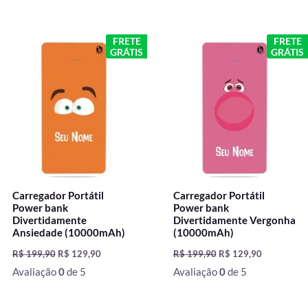
O
O
O
O
FRETE
FRETE
preço
preço
preço
preço
GRÁTIS
GRÁTIS
original
atual
original
atual
era:
é:
era:
é:
R$ 199,90.
R$ 129,90.
R$ 199,90.
R$ 129,90.
Carregador Portátil
Carregador Portátil
Power bank
Power bank
Divertidamente
Divertidamente Vergonha
Ansiedade (10000mAh)
(10000mAh)
R$
199,90
R$
129,90
R$
199,90
R$
129,90
Avaliação
0
de 5
Avaliação
0
de 5