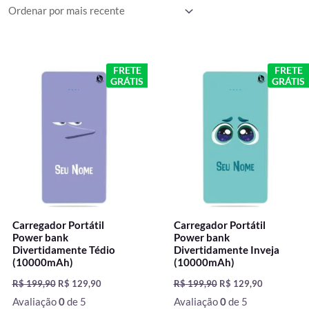
mais
recente
O
O
O
O
FRETE
FRETE
preço
preço
preço
preço
GRÁTIS
GRÁTIS
original
atual
original
atual
era:
é:
era:
é:
R$ 199,90.
R$ 129,90.
R$ 199,90.
R$ 129,90.
Carregador Portátil
Carregador Portátil
Power bank
Power bank
Divertidamente Tédio
Divertidamente Inveja
(10000mAh)
(10000mAh)
R$
199,90
R$
129,90
R$
199,90
R$
129,90
Avaliação
0
de 5
Avaliação
0
de 5