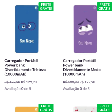
O
O
O
O
FRETE
FRETE
preço
preço
preço
preço
GRÁTIS
GRÁTIS
original
atual
original
atual
era:
é:
era:
é:
R$ 199,90.
R$ 129,90.
R$ 199,90.
R$ 129,90.
Carregador Portátil
Carregador Portátil
Power bank
Power bank
Divertidamente Tristeza
Divertidamente Medo
(10000mAh)
(10000mAh)
R$
199,90
R$
129,90
R$
199,90
R$
129,90
Avaliação
0
de 5
Avaliação
0
de 5
O
O
O
O
FRETE
FRETE
preço
preço
preço
preço
GRÁTIS
GRÁTIS