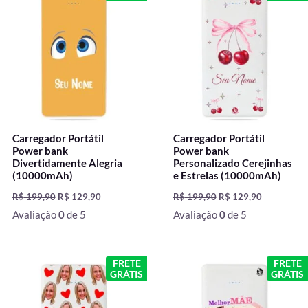
original
atual
original
atual
era:
é:
era:
é:
R$ 199,90.
R$ 129,90.
R$ 199,90.
R$ 129,90.
Carregador Portátil
Carregador Portátil
Power bank
Power bank
Divertidamente Alegria
Personalizado Cerejinhas
(10000mAh)
e Estrelas (10000mAh)
R$
199,90
R$
129,90
R$
199,90
R$
129,90
Avaliação
0
de 5
Avaliação
0
de 5
O
O
O
O
FRETE
FRETE
preço
preço
preço
preço
GRÁTIS
GRÁTIS
original
atual
original
atual
era:
é:
era:
é: