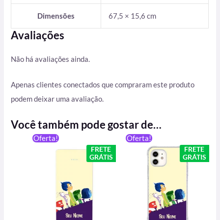
Dimensões
67,5 × 15,6 cm
Avaliações
Não há avaliações ainda.
Apenas clientes conectados que compraram este produto
podem deixar uma avaliação.
Você também pode gostar de…
O
O
O
O
Oferta!
Oferta!
preço
preço
preço
preço
FRETE
FRETE
original
atual
original
atual
GRÁTIS
GRÁTIS
era:
é:
era:
é:
R$ 199,90.
R$ 129,90.
R$ 59,90.
R$ 49,90.