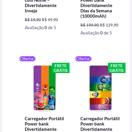
com Nome –
Power bank
Divertidamente
Divertidamente
Inveja
Dias da Semana
(10000mAh)
R$
59,90
R$
49,90
R$
199,90
R$
129,90
Avaliação
0
de 5
Avaliação
0
de 5
O
O
O
O
Oferta!
Oferta!
preço
preço
preço
preço
FRETE
FRETE
original
atual
original
atual
GRÁTIS
GRÁTIS
era:
é:
era:
é:
R$ 199,90.
R$ 129,90.
R$ 199,90.
R$ 129,
Carregador Portátil
Carregador Portátil
Power bank
Power bank
Divertidamente
Divertidamente