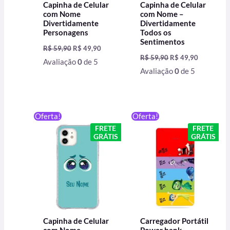
Capinha de Celular
Capinha de Celular
com Nome
com Nome –
Divertidamente
Divertidamente
Personagens
Todos os
Sentimentos
R$
59,90
R$
49,90
R$
59,90
R$
49,90
Avaliação
0
de 5
Avaliação
0
de 5
O
O
O
O
Oferta!
Oferta!
preço
preço
preço
preço
FRETE
FRETE
original
atual
original
atual
GRÁTIS
GRÁTIS
era:
é:
era:
é:
R$ 59,90.
R$ 49,90.
R$ 199,90.
R$ 129,
Capinha de Celular
Carregador Portátil