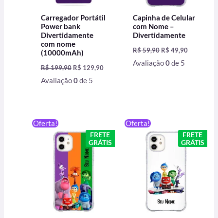
Carregador Portátil
Capinha de Celular
Power bank
com Nome –
Divertidamente
Divertidamente
com nome
R$
59,90
R$
49,90
(10000mAh)
Avaliação
0
de 5
R$
199,90
R$
129,90
Avaliação
0
de 5
O
O
O
O
Oferta!
Oferta!
preço
preço
preço
preço
FRETE
FRETE
original
atual
original
atual
GRÁTIS
GRÁTIS
era:
é:
era:
é:
R$ 59,90.
R$ 49,90.
R$ 59,90.
R$ 49,90.