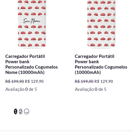
era:
é:
era:
é:
R$ 199,90.
R$ 129,90.
R$ 199,90.
R$ 129,90.
Carregador Portátil
Carregador Portátil
Power bank
Power bank
Personalizado Cogumelos
Personalizado Cogumelos
Nome (10000mAh)
(10000mAh)
R$
199,90
R$
129,90
R$
199,90
R$
129,90
Avaliação
0
de 5
Avaliação
0
de 5
1
2
→