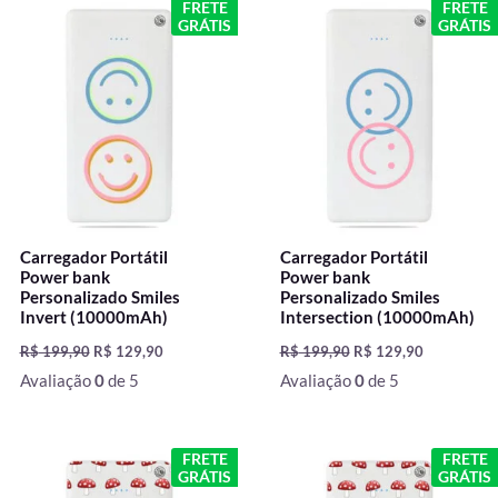
O
O
O
O
FRETE
FRETE
preço
preço
preço
preço
GRÁTIS
GRÁTIS
original
atual
original
atual
era:
é:
era:
é:
R$ 199,90.
R$ 129,90.
R$ 199,90.
R$ 129,90.
Carregador Portátil
Carregador Portátil
Power bank
Power bank
Personalizado Smiles
Personalizado Smiles
Invert (10000mAh)
Intersection (10000mAh)
R$
199,90
R$
129,90
R$
199,90
R$
129,90
Avaliação
0
de 5
Avaliação
0
de 5
O
O
O
O
FRETE
FRETE
preço
preço
preço
preço
GRÁTIS
GRÁTIS
original
atual
original
atual