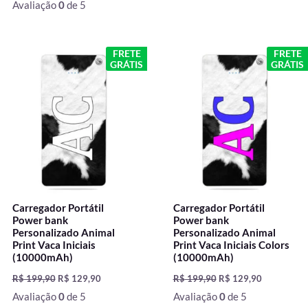
Avaliação
0
de 5
O
O
O
O
FRETE
FRETE
preço
preço
preço
preço
GRÁTIS
GRÁTIS
original
atual
original
atual
era:
é:
era:
é:
R$ 199,90.
R$ 129,90.
R$ 199,90.
R$ 129,90.
Carregador Portátil
Carregador Portátil
Power bank
Power bank
Personalizado Animal
Personalizado Animal
Print Vaca Iniciais
Print Vaca Iniciais Colors
(10000mAh)
(10000mAh)
R$
199,90
R$
129,90
R$
199,90
R$
129,90
Avaliação
0
de 5
Avaliação
0
de 5