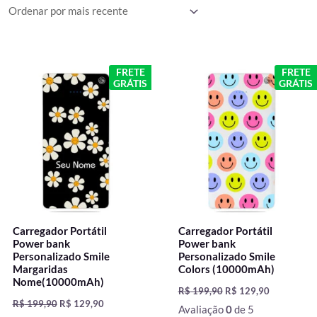
mais
recente
O
O
O
O
FRETE
FRETE
preço
preço
preço
preço
GRÁTIS
GRÁTIS
original
atual
original
atual
era:
é:
era:
é:
R$ 199,90.
R$ 129,90.
R$ 199,90.
R$ 129,90.
Carregador Portátil
Carregador Portátil
Power bank
Power bank
Personalizado Smile
Personalizado Smile
Margaridas
Colors (10000mAh)
Nome(10000mAh)
R$
199,90
R$
129,90
R$
199,90
R$
129,90
Avaliação
0
de 5