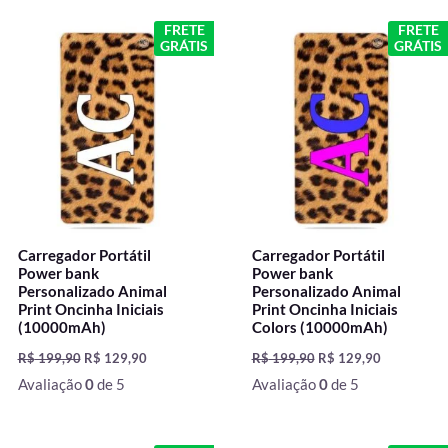
O
O
O
O
FRETE
FRETE
preço
preço
preço
preço
GRÁTIS
GRÁTIS
original
atual
original
atual
era:
é:
era:
é:
R$ 199,90.
R$ 129,90.
R$ 199,90.
R$ 129,90.
Carregador Portátil
Carregador Portátil
Power bank
Power bank
Personalizado Animal
Personalizado Animal
Print Oncinha Iniciais
Print Oncinha Iniciais
(10000mAh)
Colors (10000mAh)
R$
199,90
R$
129,90
R$
199,90
R$
129,90
Avaliação
0
de 5
Avaliação
0
de 5