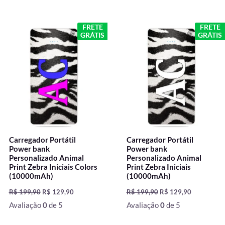
O
O
O
O
FRETE
FRETE
preço
preço
preço
preço
GRÁTIS
GRÁTIS
original
atual
original
atual
era:
é:
era:
é:
R$ 199,90.
R$ 129,90.
R$ 199,90.
R$ 129,90.
Carregador Portátil
Carregador Portátil
Power bank
Power bank
Personalizado Animal
Personalizado Animal
Print Zebra Iniciais Colors
Print Zebra Iniciais
(10000mAh)
(10000mAh)
R$
199,90
R$
129,90
R$
199,90
R$
129,90
Avaliação
0
de 5
Avaliação
0
de 5