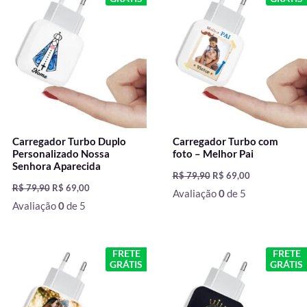
original
atual
original
atual
era:
é:
era:
é:
R$ 79,90.
R$ 69,00.
R$ 79,90.
R$ 69,00.
Carregador Turbo Duplo
Carregador Turbo com
Personalizado Nossa
foto – Melhor Pai
Senhora Aparecida
R$
79,90
R$
69,00
R$
79,90
R$
69,00
Avaliação
0
de 5
Avaliação
0
de 5
O
O
O
O
FRETE
FRETE
preço
preço
preço
preço
GRÁTIS
GRÁTIS
original
atual
original
atual
era:
é:
era:
é:
R$ 79,90.
R$ 59,90.
R$ 79,90.
R$ 69,00.