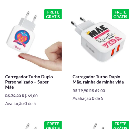
O
O
O
O
FRETE
FRETE
preço
preço
preço
preço
GRÁTIS
GRÁTIS
original
atual
original
atual
era:
é:
era:
é:
R$ 79,90.
R$ 69,00.
R$ 79,90.
R$ 69,00.
Carregador Turbo Duplo
Carregador Turbo Duplo
Personalizado – Super
Mãe, rainha da minha vida
Mãe
R$
79,90
R$
69,00
R$
79,90
R$
69,00
Avaliação
0
de 5
Avaliação
0
de 5
O
O
O
O
FRETE
FRETE
preço
preço
preço
preço
GRÁTIS
GRÁTIS