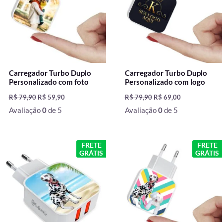
Carregador Turbo Duplo
Carregador Turbo Duplo
Personalizado com foto
Personalizado com logo
R$
79,90
R$
59,90
R$
79,90
R$
69,00
Avaliação
0
de 5
Avaliação
0
de 5
O
O
O
O
FRETE
FRETE
preço
preço
preço
preço
GRÁTIS
GRÁTIS
original
atual
original
atual
era:
é:
era:
é:
R$ 79,90.
R$ 69,00.
R$ 79,90.
R$ 69,00.