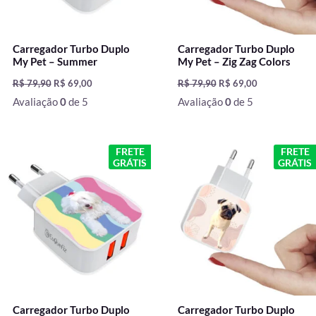
Carregador Turbo Duplo
Carregador Turbo Duplo
My Pet – Summer
My Pet – Zig Zag Colors
R$
79,90
R$
69,00
R$
79,90
R$
69,00
Avaliação
0
de 5
Avaliação
0
de 5
O
O
O
O
FRETE
FRETE
preço
preço
preço
preço
GRÁTIS
GRÁTIS
original
atual
original
atual
era:
é:
era:
é:
R$ 79,90.
R$ 69,00.
R$ 79,90.
R$ 69,00.
Carregador Turbo Duplo
Carregador Turbo Duplo