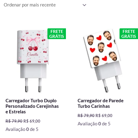
mais
recente
O
O
O
O
FRETE
FRETE
preço
preço
preço
preço
GRÁTIS
GRÁTIS
original
atual
original
atual
era:
é:
era:
é:
R$ 79,90.
R$ 69,00.
R$ 79,90.
R$ 69,00.
Carregador Turbo Duplo
Carregador de Parede
Personalizado Cerejinhas
Turbo Carinhas
e Estrelas
R$
79,90
R$
69,00
R$
79,90
R$
69,00
Avaliação
0
de 5
Avaliação
0
de 5