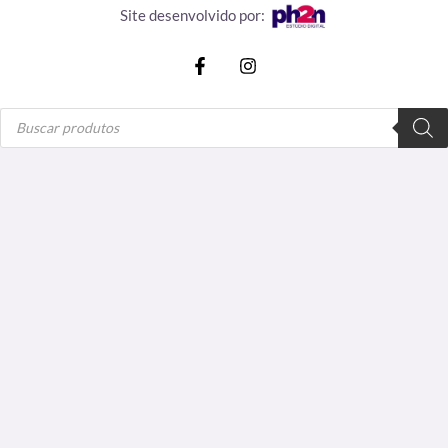
Site desenvolvido por:
Pesquisar
produtos