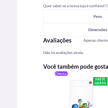
Quer saber se a nossa loja é confiável?
Peso
Dimensões
Avaliações
Apenas client
Não há avaliações ainda.
Você também pode gost
O
O
Oferta!
preço
preço
FRETE
original
atual
GRÁTIS
era:
é:
R$ 199,90.
R$ 129,90.