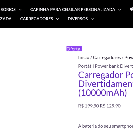
SSÓRIOS
CAPINHA PARA CELULAR PERSONALIZADA

IZADA
CARREGADORES
DIVERSOS
Carregador
O
O
Portátil
preço
preço
Power
FRETE
Oferta!
bank
GRÁTIS
original
atual
Início
/
Carregadores
/
Pow
Divertidamente
Portátil Power bank Dive
Tédio
era:
é:
Carregador Po
(10000mAh)
Divertidamen
R$ 199,90.
R$ 12
quantidade
(10000mAh)
R$
199,90
R$
129,90
A bateria do seu smartpho