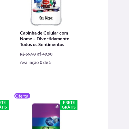
Capinha de Celular com
e
Nome – Divertidamente
Todos os Sentimentos
R$
59,90
R$
49,90
Avaliação
0
de 5
O
O
Oferta!
preço
preço
ETE
FRETE
original
atual
TIS
GRÁTIS
era:
é:
,90.
R$ 199,90.
R$ 129,90.