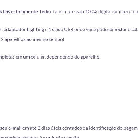
nk Divertidamente Tédio
têm impressão 100% digital com tecnol
m adaptador Lighting e 1 saída USB onde você pode conectar o ca
té 2 aparelhos ao mesmo tempo!
pletas em um celular, dependendo do aparelho.
seu e-mail em até 2 dias úteis contados da identificação do paga
provando passamos à produção e envio.