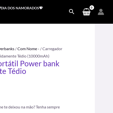
DIA DOS NAMORADOS💝
erbanks
/
Com Nome -
/ Carregador
rtidamente Tédio (10000mAh)
rtátil Power bank
te Tédio
9,90.
ne te deixou na mão? Tenha sempre