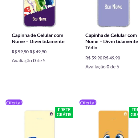
Capinha de Celular com
Capinha de Celular com
Nome – Divertidamente
Nome – Divertidament
Tédio
R$
59,90
R$
49,90
R$
59,90
R$
49,90
Avaliação
0
de 5
Avaliação
0
de 5
O
O
O
O
Oferta!
Oferta!
preço
preço
preço
preço
FRETE
FR
original
atual
original
atual
GRÁTIS
GRÁ
era:
é:
era:
é:
R$ 199,90.
R$ 129,90.
R$ 199,90.
R$ 129