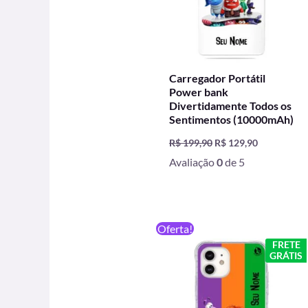
Carregador Portátil
Power bank
Divertidamente Todos os
Sentimentos (10000mAh)
R$
199,90
R$
129,90
Avaliação
0
de 5
O
O
Oferta!
preço
preço
FRETE
original
atual
GRÁTIS
era:
é:
R$ 59,90.
R$ 49,90.