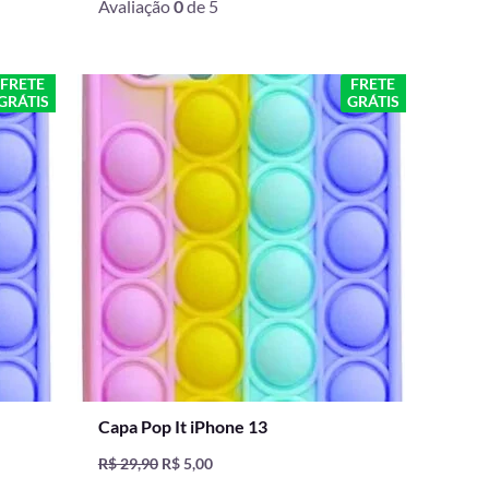
Avaliação
0
de 5
O
O
FRETE
FRETE
GRÁTIS
GRÁTIS
preço
preço
original
atual
era:
é:
R$ 29,90.
R$ 5,00.
Capa Pop It iPhone 13
R$
29,90
R$
5,00