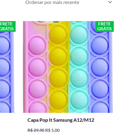
O
O
FRETE
FRETE
GRÁTIS
GRÁTIS
preço
preço
original
atual
era:
é:
R$ 29,90.
R$ 5,00.
Capa Pop It Samsung A12/M12
R$
29,90
R$
5,00