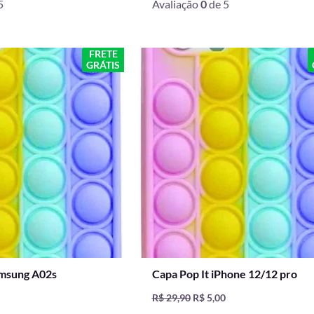
5
Avaliação
0
de 5
O
O
O
FRETE
GRÁTIS
preço
preço
preço
l
atual
original
atual
é:
era:
é:
0.
R$ 5,00.
R$ 29,90.
R$ 5,00.
amsung A02s
Capa Pop It iPhone 12/12 pro
0
R$
29,90
R$
5,00