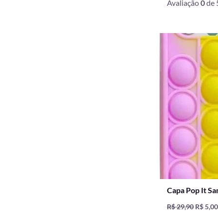
Avaliação
0
de 
O
preço
origina
era:
R$ 29,9
Capa Pop It S
R$
29,90
R$
5,0