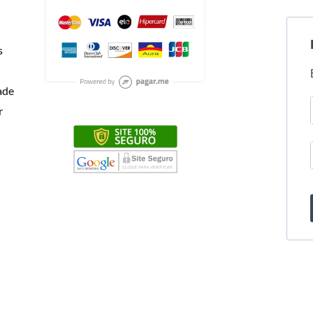
s
dade
r