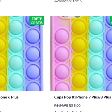
5
Avaliação
0
de 5
O
O
O
FRETE
GRÁTIS
preço
preço
preço
l
atual
original
atual
é:
era:
é:
0.
R$ 5,00.
R$ 29,90.
R$ 5,00.
hone 6 Plus
Capa Pop It iPhone 7 Plus/8 Plus
0
R$
29,90
R$
5,00