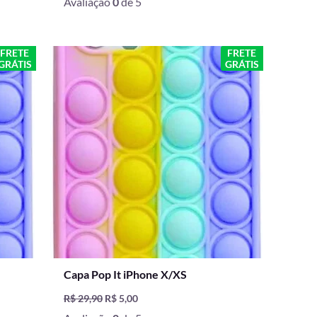
Avaliação
0
de 5
O
O
FRETE
FRETE
GRÁTIS
GRÁTIS
preço
preço
original
atual
era:
é:
R$ 29,90.
R$ 5,00.
Capa Pop It iPhone X/XS
R$
29,90
R$
5,00