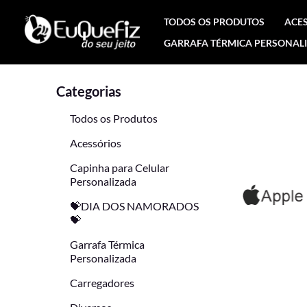
Ir
TODOS OS PRODUTOS
ACE
para
GARRAFA TÉRMICA PERSONAL
o
conteúdo
Categorias
Todos os Produtos
Acessórios
Capinha para Celular
Personalizada
💝DIA DOS NAMORADOS
💝
Garrafa Térmica
Personalizada
Carregadores