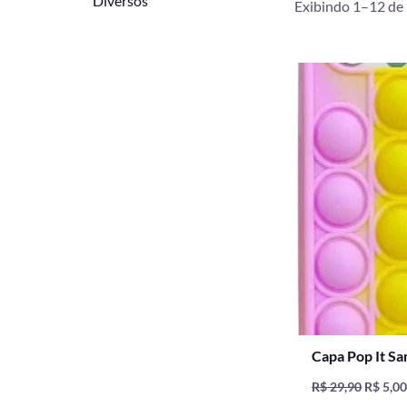
Diversos
Exibindo 1–12 de 
O
preço
origina
era:
R$ 29,9
Capa Pop It S
R$
29,90
R$
5,0