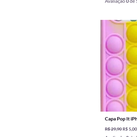
Avaliação
0
de 
O
preço
origina
era:
R$ 29,9
Capa Pop It iP
R$
29,90
R$
5,0