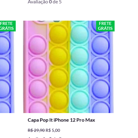
Avaliação
0
de 5
O
O
FRETE
FRETE
GRÁTIS
GRÁTIS
preço
preço
original
atual
era:
é:
R$ 29,90.
R$ 5,00.
Capa Pop It iPhone 12 Pro Max
R$
29,90
R$
5,00