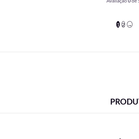
Avaliação
0
de 
1
2
→
PRODUT