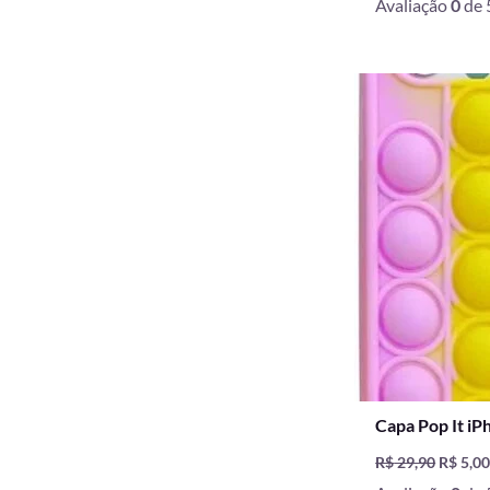
Avaliação
0
de 
O
preço
origina
era:
R$ 29,9
Capa Pop It i
R$
29,90
R$
5,0