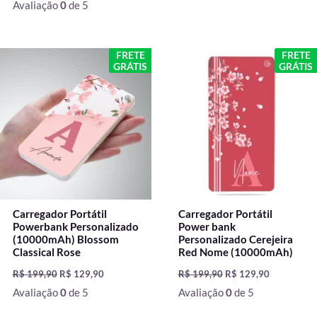
Avaliação
0
de 5
O
O
O
O
FRETE
FRETE
preço
preço
preço
preço
GRÁTIS
GRÁTIS
original
atual
original
atual
era:
é:
era:
é:
R$ 199,90.
R$ 129,90.
R$ 199,90.
R$ 129,90.
Carregador Portátil
Carregador Portátil
Powerbank Personalizado
Power bank
(10000mAh) Blossom
Personalizado Cerejeira
Classical Rose
Red Nome (10000mAh)
R$
199,90
R$
129,90
R$
199,90
R$
129,90
Avaliação
0
de 5
Avaliação
0
de 5