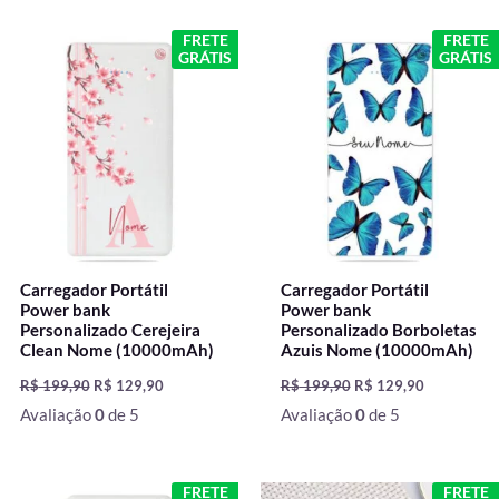
O
O
O
O
FRETE
FRETE
preço
preço
preço
preço
GRÁTIS
GRÁTIS
original
atual
original
atual
era:
é:
era:
é:
R$ 199,90.
R$ 129,90.
R$ 199,90.
R$ 129,90.
Carregador Portátil
Carregador Portátil
Power bank
Power bank
Personalizado Cerejeira
Personalizado Borboletas
Clean Nome (10000mAh)
Azuis Nome (10000mAh)
R$
199,90
R$
129,90
R$
199,90
R$
129,90
Avaliação
0
de 5
Avaliação
0
de 5
O
O
O
O
FRETE
FRETE