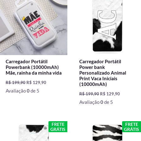
original
atual
original
atual
era:
é:
era:
é:
R$ 199,90.
R$ 129,90.
R$ 199,90.
R$ 129,90.
Carregador Portátil
Carregador Portátil
Powerbank (10000mAh)
Power bank
Mãe, rainha da minha vida
Personalizado Animal
Print Vaca Iniciais
R$
199,90
R$
129,90
(10000mAh)
Avaliação
0
de 5
R$
199,90
R$
129,90
Avaliação
0
de 5
O
O
O
O
FRETE
FRETE
preço
preço
preço
preço
GRÁTIS
GRÁTIS
original
atual
original
atual
era:
é:
era:
é: