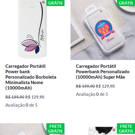
preço
preço
preço
preço
GRÁTIS
GRÁTIS
original
atual
original
atual
era:
é:
era:
é:
R$ 199,90.
R$ 129,90.
R$ 199,90.
R$ 129,90.
Carregador Portátil
Carregador Portátil
Power bank
Powerbank Personalizado
Personalizado Borboleta
(10000mAh) Super Mãe
Minimalista Nome
R$
199,90
R$
129,90
(10000mAh)
Avaliação
0
de 5
R$
199,90
R$
129,90
Avaliação
0
de 5
O
O
O
O
FRETE
FRETE
preço
preço
preço
preço
GRÁTIS
GRÁTIS