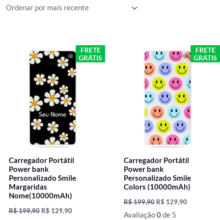
mais
recente
O
O
O
O
FRETE
FRETE
preço
preço
preço
preço
GRÁTIS
GRÁTIS
original
atual
original
atual
era:
é:
era:
é:
R$ 199,90.
R$ 129,90.
R$ 199,90.
R$ 129,90.
Carregador Portátil
Carregador Portátil
Power bank
Power bank
Personalizado Smile
Personalizado Smile
Margaridas
Colors (10000mAh)
Nome(10000mAh)
R$
199,90
R$
129,90
R$
199,90
R$
129,90
Avaliação
0
de 5