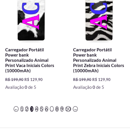
R$ 199,90.
R$ 129,90.
R$ 199,90.
R$ 129,90.
Carregador Portátil
Carregador Portátil
Power bank
Power bank
Personalizado Animal
Personalizado Animal
Print Vaca Iniciais Colors
Print Zebra Iniciais Colors
(10000mAh)
(10000mAh)
R$
199,90
R$
129,90
R$
199,90
R$
129,90
Avaliação
0
de 5
Avaliação
0
de 5
←
1
2
3
4
5
6
…
8
9
10
→