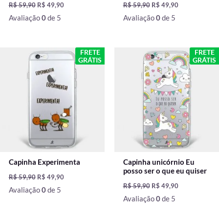
R$
59,90
R$
49,90
R$
59,90
R$
49,90
Avaliação
0
de 5
Avaliação
0
de 5
O
O
O
O
FRETE
FRETE
preço
preço
preço
preço
GRÁTIS
GRÁTIS
original
atual
original
atual
era:
é:
era:
é:
R$ 59,90.
R$ 49,90.
R$ 59,90.
R$ 49,90.
Capinha Experimenta
Capinha unicórnio Eu
posso ser o que eu quiser
R$
59,90
R$
49,90
R$
59,90
R$
49,90
Avaliação
0
de 5
Avaliação
0
de 5