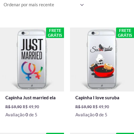
mais
recente
O
O
O
O
FRETE
FRETE
preço
preço
preço
preço
GRÁTIS
GRÁTIS
original
atual
original
atual
era:
é:
era:
é:
R$ 59,90.
R$ 49,90.
R$ 59,90.
R$ 49,90.
Capinha Just married ela
Capinha I love suruba
R$
59,90
R$
49,90
R$
59,90
R$
49,90
Avaliação
0
de 5
Avaliação
0
de 5