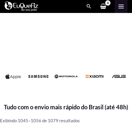
Ir
MAI
para
ME
o
conteúdo
Tudo com o envio mais rápido do Brasil (até 48h)
Classificado
Exibindo 1045–1056 de 1079 resultados
por