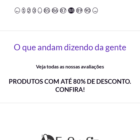
←
1
2
3
…
85
86
87
88
89
90
→
O que andam dizendo da gente
Veja todas as nossas avaliações
PRODUTOS COM ATÉ 80% DE DESCONTO.
CONFIRA!