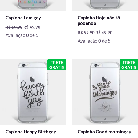
Capinha I am gay
Capinha Hoje não tô
podendo
R$
59,90
R$
49,90
R$
59,90
R$
49,90
Avaliação
0
de 5
Avaliação
0
de 5
O
O
O
O
FRETE
FRETE
preço
preço
preço
preço
GRÁTIS
GRÁTIS
original
atual
original
atual
era:
é:
era:
é:
R$ 59,90.
R$ 49,90.
R$ 59,90.
R$ 49,90.
Capinha Happy Birthgay
Capinha Good morningay