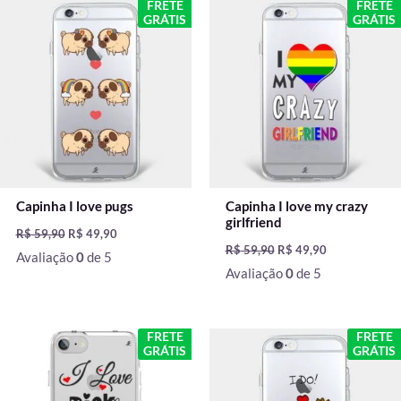
O
O
O
O
FRETE
FRETE
preço
preço
preço
preço
GRÁTIS
GRÁTIS
original
atual
original
atual
era:
é:
era:
é:
R$ 59,90.
R$ 49,90.
R$ 59,90.
R$ 49,90.
Capinha I love pugs
Capinha I love my crazy
girlfriend
R$
59,90
R$
49,90
R$
59,90
R$
49,90
Avaliação
0
de 5
Avaliação
0
de 5
O
O
O
O
FRETE
FRETE
preço
preço
preço
preço
GRÁTIS
GRÁTIS
original
atual
original
atual
era:
é:
era:
é:
R$ 59,90.
R$ 49,90.
R$ 59,90.
R$ 49,90.