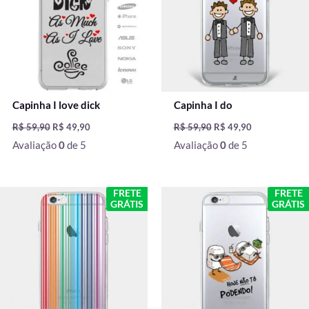
Capinha I love dick
Capinha I do
R$
59,90
R$
49,90
R$
59,90
R$
49,90
Avaliação
0
de 5
Avaliação
0
de 5
O
O
O
O
FRETE
FRETE
preço
preço
preço
preço
GRÁTIS
GRÁTIS
original
atual
original
atual
era:
é:
era:
é:
R$ 59,90.
R$ 49,90.
R$ 59,90.
R$ 49,90.