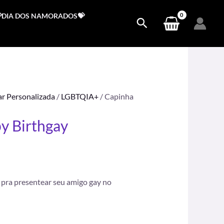
DIA DOS NAMORADOS💝
ar Personalizada
/
LGBTQIA+
/ Capinha
y Birthgay
.
a pra presentear seu amigo gay no