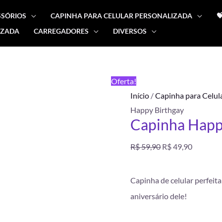
SSÓRIOS
CAPINHA PARA CELULAR PERSONALIZADA

IZADA
CARREGADORES
DIVERSOS
Capinha
O
O
Happy
preço
preço
Birthgay
FRETE
Oferta!
quantidade
GRÁTIS
original
atual
Início
/
Capinha para Celul
Happy Birthgay
era:
é:
Capinha Happ
R$ 59,90.
R$ 49,90
R$
59,90
R$
49,90
Capinha de celular perfeit
aniversário dele!