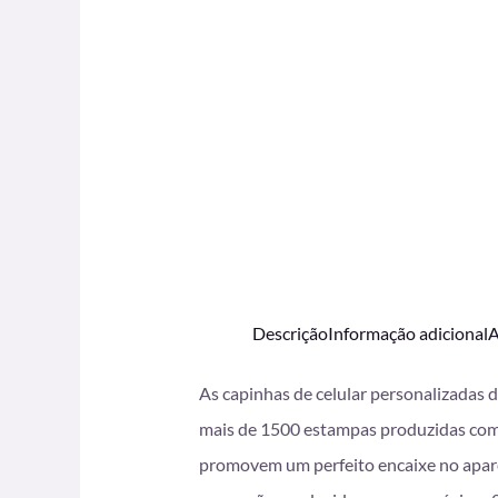
Descrição
Informação adicional
A
As capinhas de celular personalizadas 
mais de 1500 estampas produzidas com i
promovem um perfeito encaixe no apare