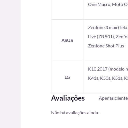
One Macro, Moto On
Zenfone 3 max (Tela 5
Live (ZB 501), Zenf
ASUS
Zenfone Shot Plus
K10 2017 (modelo no
LG
K41s, K50s, K51s, K
Avaliações
Apenas client
Não há avaliações ainda.