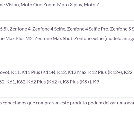
e Vision, Moto One Zoom, Moto X play, Moto Z
.5), Zenfone 4, Zenfone 4 Selfie, Zenfone 4 Selfie Pro, Zenfone 5 S
one Max Plus M2, Zenfone Max Shot, Zenfone Selfie (modelo antigo
vo), K11, K11 Plus (K11+), K12, K12 Max, K12 Plus (K12+), K22, 
52, K61, K62, K62 Plus (K62+), K8 Plus (K8+), K9
es conectados que compraram este produto podem deixar uma aval