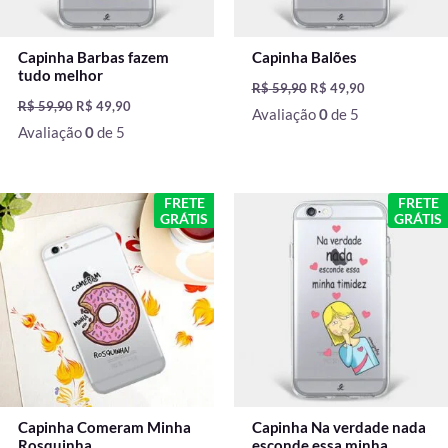
Capinha Barbas fazem
Capinha Balões
tudo melhor
R$
59,90
R$
49,90
R$
59,90
R$
49,90
Avaliação
0
de 5
Avaliação
0
de 5
O
O
O
O
FRETE
FRETE
preço
preço
preço
preço
GRÁTIS
GRÁTIS
original
atual
original
atual
era:
é:
era:
é:
R$ 59,90.
R$ 49,90.
R$ 59,90.
R$ 49,90.
Capinha Comeram Minha
Capinha Na verdade nada
Rosquinha
esconde essa minha