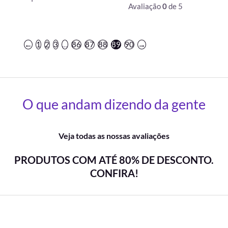
Avaliação
0
de 5
←
1
2
3
…
86
87
88
89
90
→
O que andam dizendo da gente
Veja todas as nossas avaliações
PRODUTOS COM ATÉ 80% DE DESCONTO.
CONFIRA!