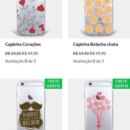
Capinha Corações
Capinha Bolacha chata
R$
59,90
R$
49,90
R$
59,90
R$
49,90
Avaliação
0
de 5
Avaliação
0
de 5
O
O
O
O
FRETE
FRETE
preço
preço
preço
preço
GRÁTIS
GRÁTIS
original
atual
original
atual
era:
é:
era:
é:
R$ 59,90.
R$ 49,90.
R$ 59,90.
R$ 49,90.