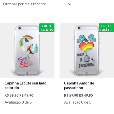
mais
recente
O
O
O
O
FRETE
FRETE
preço
preço
preço
preço
GRÁTIS
GRÁTIS
original
atual
original
atual
era:
é:
era:
é:
R$ 59,90.
R$ 49,90.
R$ 59,90.
R$ 49,90.
Capinha Escute seu lado
Capinha Amor de
colorido
passarinho
R$
59,90
R$
49,90
R$
59,90
R$
49,90
Avaliação
0
de 5
Avaliação
0
de 5