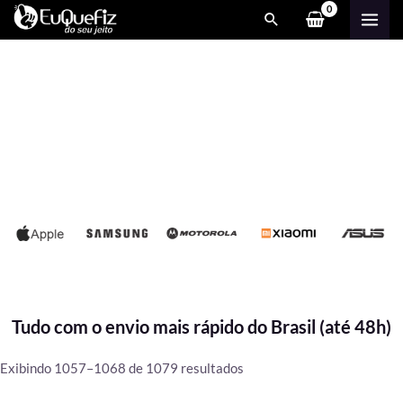
Ir
MAI
para
ME
o
conteúdo
Tudo com o envio mais rápido do Brasil (até 48h)
Classificado
Exibindo 1057–1068 de 1079 resultados
por