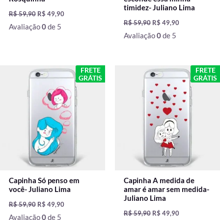
timidez- Juliano Lima
R$
59,90
R$
49,90
R$
59,90
R$
49,90
Avaliação
0
de 5
Avaliação
0
de 5
O
O
O
O
FRETE
FRETE
preço
preço
preço
preço
GRÁTIS
GRÁTIS
original
atual
original
atual
era:
é:
era:
é:
R$ 59,90.
R$ 49,90.
R$ 59,90.
R$ 49,90.
Capinha Só penso em
Capinha A medida de
você- Juliano Lima
amar é amar sem medida-
Juliano Lima
R$
59,90
R$
49,90
R$
59,90
R$
49,90
Avaliação
0
de 5