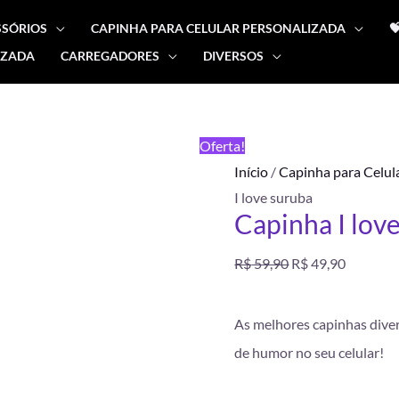
SSÓRIOS
CAPINHA PARA CELULAR PERSONALIZADA

IZADA
CARREGADORES
DIVERSOS
Capinha
O
O
I
preço
preço
love
FRETE
Oferta!
suruba
GRÁTIS
original
atual
Início
/
Capinha para Celul
quantidade
I love suruba
era:
é:
Capinha I lov
R$ 59,90.
R$ 49,90
R$
59,90
R$
49,90
As melhores capinhas dive
de humor no seu celular!