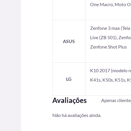
One Macro, Moto On
Zenfone 3 max (Tela 5
Live (ZB 501), Zenf
ASUS
Zenfone Shot Plus
K10 2017 (modelo no
LG
K41s, K50s, K51s, K
Avaliações
Apenas client
Não há avaliações ainda.