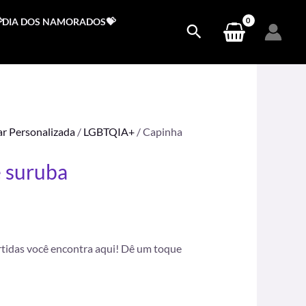
DIA DOS NAMORADOS💝
ar Personalizada
/
LGBTQIA+
/ Capinha
e suruba
.
rtidas você encontra aqui! Dê um toque