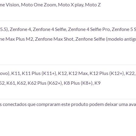
e Vision, Moto One Zoom, Moto X play, Moto Z
.5), Zenfone 4, Zenfone 4 Selfie, Zenfone 4 Selfie Pro, Zenfone 5 S
one Max Plus M2, Zenfone Max Shot, Zenfone Selfie (modelo antigo
vo), K11, K11 Plus (K11+), K12, K12 Max, K12 Plus (K12+), K22, 
52, K61, K62, K62 Plus (K62+), K8 Plus (K8+), K9
es conectados que compraram este produto podem deixar uma aval