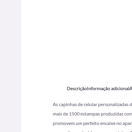
Descrição
Informação adicional
A
As capinhas de celular personalizadas 
mais de 1500 estampas produzidas com i
promovem um perfeito encaixe no apare