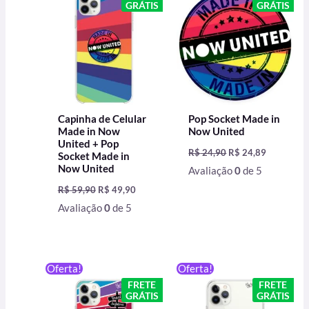
GRÁTIS
GRÁTIS
era:
é:
era:
é:
R$ 59,90.
R$ 49,90.
R$ 24,90.
R$ 24,89.
Capinha de Celular
Pop Socket Made in
Made in Now
Now United
United + Pop
R$
24,90
R$
24,89
Socket Made in
Now United
Avaliação
0
de 5
R$
59,90
R$
49,90
Avaliação
0
de 5
O
O
O
O
Oferta!
Oferta!
preço
preço
preço
preço
FRETE
FRETE
original
atual
original
atual
GRÁTIS
GRÁTIS
era:
é:
era:
é: