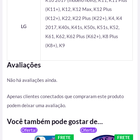
K10 2017 (modelo novo), K11, K11 Plus
(K11+), K12, K12 Max, K12 Plus
(K12+), K22, K22 Plus (K22+), K4, K4
LG
2017, K40s, K41s, K50s, K51s, K52,
K61, K62, K62 Plus (K62+), K8 Plus
(K8+), K9
Avaliações
Não há avaliações ainda.
Apenas clientes conectados que compraram este produto
podem deixar uma avaliação.
Você também pode gostar de…
O
O
O
O
Oferta!
Oferta!
preço
preço
preço
preço
FRETE
FRETE
original
atual
original
atual