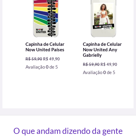
R$ 59,90.
R$ 49,90.
R$ 59,90.
R$ 49,90.
Capinha de Celular
Capinha de Celular
Now United Países
Now United Any
Gabrielly
R$
59,90
R$
49,90
R$
59,90
R$
49,90
Avaliação
0
de 5
Avaliação
0
de 5
O que andam dizendo da gente