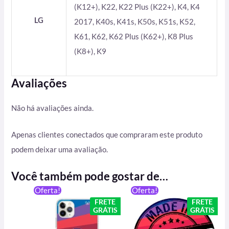
(K12+), K22, K22 Plus (K22+), K4, K4
LG
2017, K40s, K41s, K50s, K51s, K52,
K61, K62, K62 Plus (K62+), K8 Plus
(K8+), K9
Avaliações
Não há avaliações ainda.
Apenas clientes conectados que compraram este produto
podem deixar uma avaliação.
Você também pode gostar de…
O
O
O
O
Oferta!
Oferta!
preço
preço
preço
preço
FRETE
FRETE
original
atual
original
atual
GRÁTIS
GRÁTIS
era:
é:
era:
é:
R$ 59,90.
R$ 49,90.
R$ 24,90.
R$ 24,89.