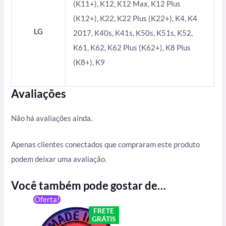
(K11+), K12, K12 Max, K12 Plus
(K12+), K22, K22 Plus (K22+), K4, K4
LG
2017, K40s, K41s, K50s, K51s, K52,
K61, K62, K62 Plus (K62+), K8 Plus
(K8+), K9
Avaliações
Não há avaliações ainda.
Apenas clientes conectados que compraram este produto
podem deixar uma avaliação.
Você também pode gostar de…
O
O
Oferta!
preço
preço
FRETE
original
atual
GRÁTIS
era:
é: