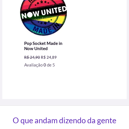
R$ 24,90.
R$ 24,89.
Pop Socket Made in
Now United
R$
24,90
R$
24,89
Avaliação
0
de 5
O que andam dizendo da gente