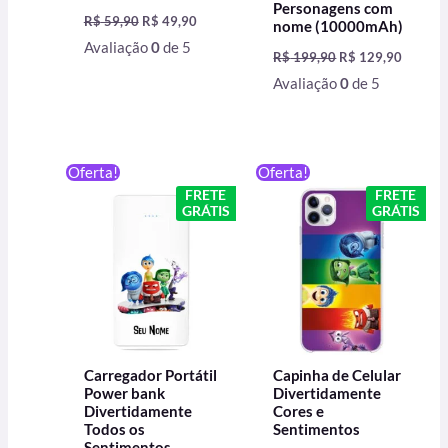
Personagens com
R$
59,90
R$
49,90
nome (10000mAh)
Avaliação
0
de 5
R$
199,90
R$
129,90
Avaliação
0
de 5
O
O
O
O
Oferta!
Oferta!
preço
preço
preço
preço
FRETE
FRETE
original
atual
original
atual
GRÁTIS
GRÁTIS
era:
é:
era:
é:
R$ 199,90.
R$ 129,90.
R$ 59,90.
R$ 49,90.
Carregador Portátil
Capinha de Celular
Power bank
Divertidamente
Divertidamente
Cores e
Todos os
Sentimentos
Sentimentos