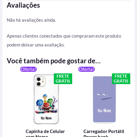
Avaliações
Não há avaliações ainda.
Apenas clientes conectados que compraram este produto
podem deixar uma avaliação.
Você também pode gostar de…
O
O
O
O
Oferta!
Oferta!
preço
preço
preço
preço
FRETE
FRETE
original
atual
original
atual
GRÁTIS
GRÁTIS
era:
é:
era:
é:
R$ 59,90.
R$ 49,90.
R$ 199,90.
R$ 129,
Capinha de Celular
Carregador Portátil
com Nome –
Power bank