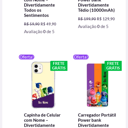
Divertidamente
Divertidamente
Todos os
Tédio (10000mAh)
Sentimentos
R$
199,90
R$
129,90
R$
59,90
R$
49,90
Avaliação
0
de 5
Avaliação
0
de 5
O
O
O
O
Oferta!
Oferta!
preço
preço
preço
preço
FRETE
FRETE
original
atual
original
atual
GRÁTIS
GRÁTIS
era:
é:
era:
é:
R$ 59,90.
R$ 49,90.
R$ 199,90.
R$ 129,
Capinha de Celular
Carregador Portátil
com Nome –
Power bank
Divertidamente
Divertidamente