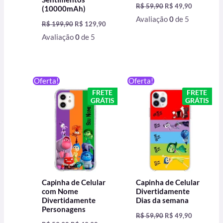
R$
59,90
R$
49,90
(10000mAh)
Avaliação
0
de 5
R$
199,90
R$
129,90
Avaliação
0
de 5
O
O
O
O
Oferta!
Oferta!
preço
preço
preço
preço
FRETE
FRETE
original
atual
original
atual
GRÁTIS
GRÁTIS
era:
é:
era:
é:
R$ 59,90.
R$ 49,90.
R$ 59,90.
R$ 49,90.
Capinha de Celular
Capinha de Celular
com Nome
Divertidamente
Divertidamente
Dias da semana
Personagens
R$
59,90
R$
49,90