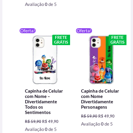
Avaliação
0
de 5
O
O
O
O
Oferta!
Oferta!
preço
preço
preço
preço
FRETE
FRETE
original
atual
original
atual
GRÁTIS
GRÁTIS
era:
é:
era:
é:
R$ 59,90.
R$ 49,90.
R$ 59,90.
R$ 49,90.
Capinha de Celular
Capinha de Celular
com Nome –
com Nome
Divertidamente
Divertidamente
Todos os
Personagens
Sentimentos
R$
59,90
R$
49,90
R$
59,90
R$
49,90
Avaliação
0
de 5
Avaliação
0
de 5