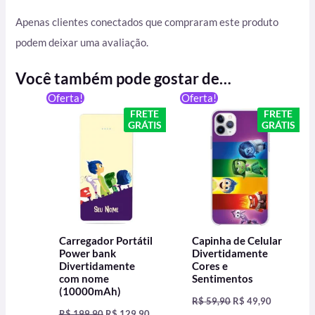
Apenas clientes conectados que compraram este produto
podem deixar uma avaliação.
Você também pode gostar de…
O
O
O
O
Oferta!
Oferta!
preço
preço
preço
preço
FRETE
FRETE
original
atual
original
atual
GRÁTIS
GRÁTIS
era:
é:
era:
é:
R$ 199,90.
R$ 129,90.
R$ 59,90.
R$ 49,90.
Carregador Portátil
Capinha de Celular
Power bank
Divertidamente
Divertidamente
Cores e
com nome
Sentimentos
(10000mAh)
R$
59,90
R$
49,90
R$
199,90
R$
129,90