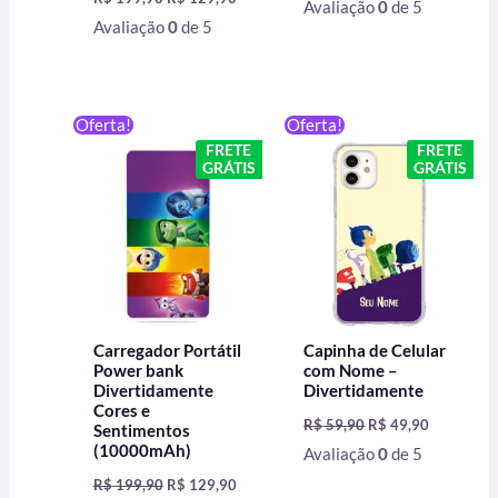
Avaliação
0
de 5
Avaliação
0
de 5
O
O
O
O
Oferta!
Oferta!
preço
preço
preço
preço
FRETE
FRETE
original
atual
original
atual
GRÁTIS
GRÁTIS
era:
é:
era:
é:
R$ 199,90.
R$ 129,90.
R$ 59,90.
R$ 49,90.
Carregador Portátil
Capinha de Celular
Power bank
com Nome –
Divertidamente
Divertidamente
Cores e
R$
59,90
R$
49,90
Sentimentos
(10000mAh)
Avaliação
0
de 5
R$
199,90
R$
129,90