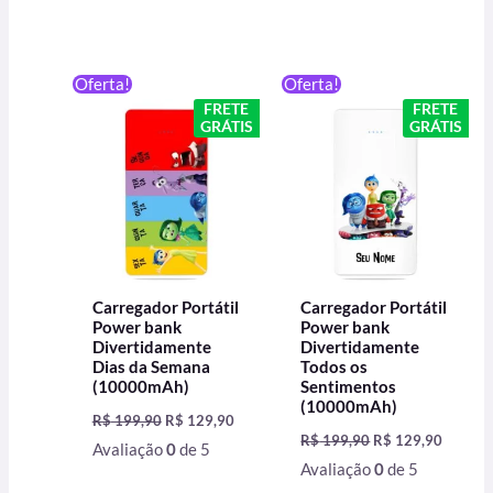
O
O
O
O
Oferta!
Oferta!
preço
preço
preço
preço
FRETE
FRETE
original
atual
original
atual
GRÁTIS
GRÁTIS
era:
é:
era:
é:
R$ 199,90.
R$ 129,90.
R$ 199,90.
R$ 129,
Carregador Portátil
Carregador Portátil
Power bank
Power bank
Divertidamente
Divertidamente
Dias da Semana
Todos os
(10000mAh)
Sentimentos
(10000mAh)
R$
199,90
R$
129,90
R$
199,90
R$
129,90
Avaliação
0
de 5
Avaliação
0
de 5