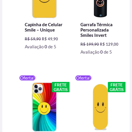
Capinha de Celular
Garrafa Térmica
Smile – Unique
Personalizada
Smiles Invert
R$
59,90
R$
49,90
R$
199,90
R$
129,00
Avaliação
0
de 5
Avaliação
0
de 5
O
O
O
O
Oferta!
Oferta!
preço
preço
preço
preço
FRETE
FRETE
original
atual
original
atual
GRÁTIS
GRÁTIS
era:
é:
era:
é:
R$ 59,90.
R$ 49,90.
R$ 24,90.
R$ 19,90.