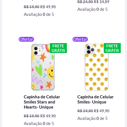
R$
24,90
R$
24,89
R$
59,90
R$
49,90
Avaliação
0
de 5
Avaliação
0
de 5
O
O
O
O
Oferta!
Oferta!
preço
preço
preço
preço
FRETE
FRETE
original
atual
original
atual
GRÁTIS
GRÁTIS
era:
é:
era:
é:
R$ 59,90.
R$ 49,90.
R$ 59,90.
R$ 49,90.
Capinha de Celular
Capinha de Celular
Smiles Stars and
Smiles- Unique
Hearts- Unique
R$
59,90
R$
49,90
R$
59,90
R$
49,90
Avaliação
0
de 5
Avaliação
0
de 5