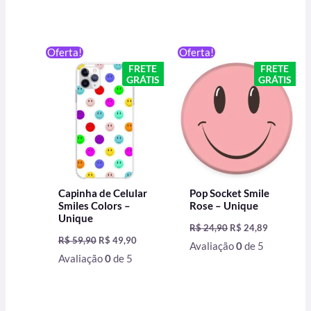
O
O
O
O
Oferta!
Oferta!
preço
preço
preço
preço
FRETE
FRETE
original
atual
original
atual
GRÁTIS
GRÁTIS
era:
é:
era:
é:
R$ 59,90.
R$ 49,90.
R$ 24,90.
R$ 24,89.
Capinha de Celular
Pop Socket Smile
Smiles Colors –
Rose – Unique
Unique
R$
24,90
R$
24,89
R$
59,90
R$
49,90
Avaliação
0
de 5
Avaliação
0
de 5