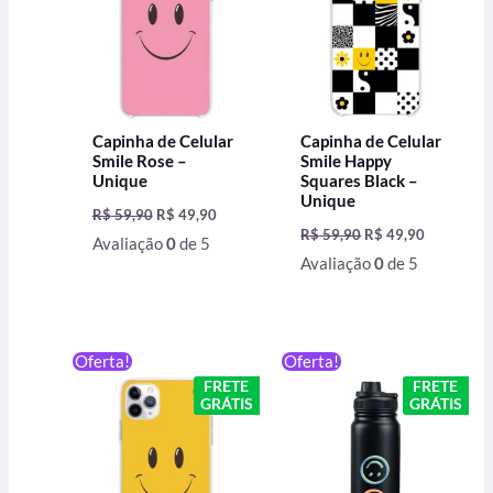
Capinha de Celular
Capinha de Celular
Smile Rose –
Smile Happy
Unique
Squares Black –
Unique
R$
59,90
R$
49,90
R$
59,90
R$
49,90
Avaliação
0
de 5
Avaliação
0
de 5
O
O
O
O
Oferta!
Oferta!
preço
preço
preço
preço
FRETE
FRETE
original
atual
original
atual
GRÁTIS
GRÁTIS
era:
é:
era:
é:
R$ 59,90.
R$ 49,90.
R$ 199,90.
R$ 129,