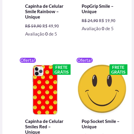
Capinha de Celular
PopGrip Smile –
Smile Rainbow –
Unique
Unique
R$
24,90
R$
19,90
R$
59,90
R$
49,90
Avaliação
0
de 5
Avaliação
0
de 5
O
O
O
O
Oferta!
Oferta!
preço
preço
preço
preço
FRETE
FRETE
original
atual
original
atual
GRÁTIS
GRÁTIS
era:
é:
era:
é:
R$ 59,90.
R$ 49,90.
R$ 24,90.
R$ 24,89.
Capinha de Celular
Pop Socket Smile –
Smiles Red –
Unique
Unique