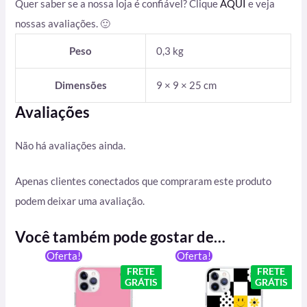
Quer saber se a nossa loja é confiável? Clique
AQUI
e veja
nossas avaliações. 🙂
Peso
0,3 kg
Dimensões
9 × 9 × 25 cm
Avaliações
Não há avaliações ainda.
Apenas clientes conectados que compraram este produto
podem deixar uma avaliação.
Você também pode gostar de…
O
O
O
O
Oferta!
Oferta!
preço
preço
preço
preço
FRETE
FRETE
original
atual
original
atual
GRÁTIS
GRÁTIS
era:
é:
era:
é:
R$ 59,90.
R$ 49,90.
R$ 59,90.
R$ 49,90.