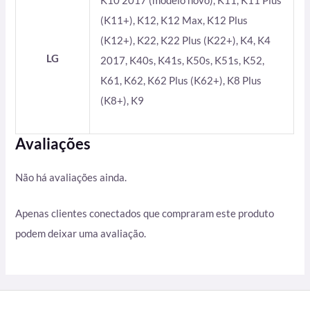
K10 2017 (modelo novo), K11, K11 Plus
(K11+), K12, K12 Max, K12 Plus
(K12+), K22, K22 Plus (K22+), K4, K4
LG
2017, K40s, K41s, K50s, K51s, K52,
K61, K62, K62 Plus (K62+), K8 Plus
(K8+), K9
Avaliações
Não há avaliações ainda.
Apenas clientes conectados que compraram este produto
podem deixar uma avaliação.