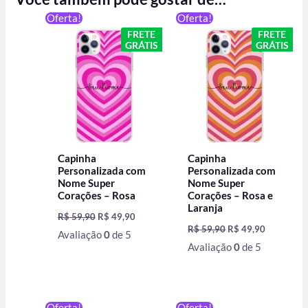
O
O
O
O
Oferta!
Oferta!
preço
preço
preço
preço
FRETE
FRETE
original
atual
original
atual
GRÁTIS
GRÁTIS
era:
é:
era:
é:
R$ 59,90.
R$ 49,90.
R$ 59,90.
R$ 49,90.
Capinha
Capinha
Personalizada com
Personalizada com
Nome Super
Nome Super
Corações – Rosa
Corações – Rosa e
Laranja
R$
59,90
R$
49,90
R$
59,90
R$
49,90
Avaliação
0
de 5
Avaliação
0
de 5
O
O
O
O
Oferta!
Oferta!