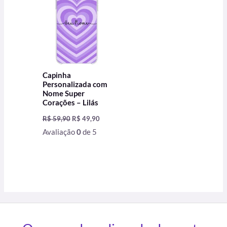
R$ 59,90.
R$ 49,90.
Capinha
Personalizada com
Nome Super
Corações – Lilás
R$
59,90
R$
49,90
Avaliação
0
de 5