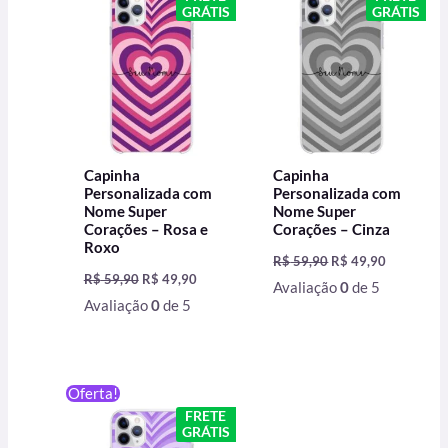
original
atual
original
atual
GRÁTIS
GRÁTIS
era:
é:
era:
é:
R$ 59,90.
R$ 49,90.
R$ 59,90.
R$ 49,90.
Capinha
Capinha
Personalizada com
Personalizada com
Nome Super
Nome Super
Corações – Rosa e
Corações – Cinza
Roxo
R$
59,90
R$
49,90
R$
59,90
R$
49,90
Avaliação
0
de 5
Avaliação
0
de 5
O
O
Oferta!
preço
preço
FRETE
original
atual
GRÁTIS
era:
é: