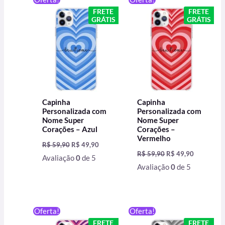
preço
preço
preço
preço
FRETE
FRETE
original
atual
original
atual
GRÁTIS
GRÁTIS
era:
é:
era:
é:
R$ 59,90.
R$ 49,90.
R$ 59,90.
R$ 49,90.
Capinha
Capinha
Personalizada com
Personalizada com
Nome Super
Nome Super
Corações – Azul
Corações –
Vermelho
R$
59,90
R$
49,90
R$
59,90
R$
49,90
Avaliação
0
de 5
Avaliação
0
de 5
O
O
O
O
Oferta!
Oferta!
preço
preço
preço
preço
FRETE
FRETE