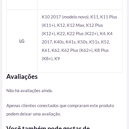
K10 2017 (modelo novo), K11, K11 Plus
(K11+), K12, K12 Max, K12 Plus
(K12+), K22, K22 Plus (K22+), K4, K4
LG
2017, K40s, K41s, K50s, K51s, K52,
K61, K62, K62 Plus (K62+), K8 Plus
(K8+), K9
Avaliações
Não há avaliações ainda.
Apenas clientes conectados que compraram este produto
podem deixar uma avaliação.
Você também pode gostar de…