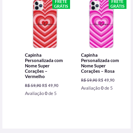
FRETE
FRETE
original
atual
original
atual
GRÁTIS
GRÁTIS
era:
é:
era:
é:
R$ 59,90.
R$ 49,90.
R$ 59,90.
R$ 49,90.
Capinha
Capinha
Personalizada com
Personalizada com
Nome Super
Nome Super
Corações –
Corações – Rosa
Vermelho
R$
59,90
R$
49,90
R$
59,90
R$
49,90
Avaliação
0
de 5
Avaliação
0
de 5