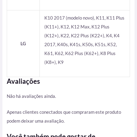
K10 2017 (modelo novo), K11, K11 Plus
(K11+), K12, K12 Max, K12 Plus
(K12+), K22, K22 Plus (K22+), K4, K4
LG
2017, K40s, K41s, K50s, K51s, K52,
K61, K62, K62 Plus (K62+), K8 Plus
(K8+), K9
Avaliações
Não há avaliações ainda.
Apenas clientes conectados que compraram este produto
podem deixar uma avaliação.
Você também pode gostar de…