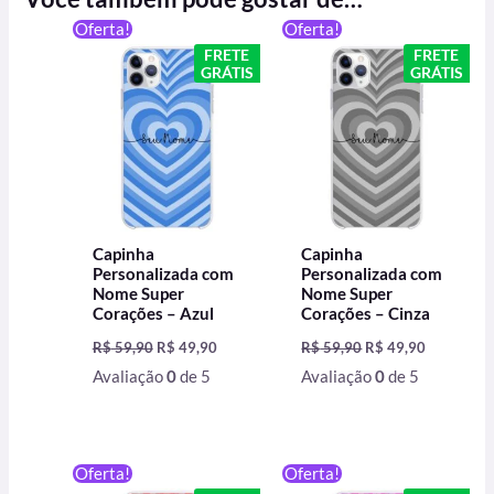
O
O
O
O
Oferta!
Oferta!
preço
preço
preço
preço
FRETE
FRETE
original
atual
original
atual
GRÁTIS
GRÁTIS
era:
é:
era:
é:
R$ 59,90.
R$ 49,90.
R$ 59,90.
R$ 49,90.
Capinha
Capinha
Personalizada com
Personalizada com
Nome Super
Nome Super
Corações – Azul
Corações – Cinza
R$
59,90
R$
49,90
R$
59,90
R$
49,90
Avaliação
0
de 5
Avaliação
0
de 5
O
O
O
O
Oferta!
Oferta!
preço
preço
preço
preço