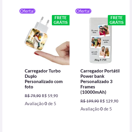
O
O
O
O
Oferta!
Oferta!
preço
preço
preço
preço
FRETE
FRETE
original
atual
original
atual
GRÁTIS
GRÁTIS
era:
é:
era:
é:
R$ 79,90.
R$ 59,90.
R$ 199,90.
R$ 129,
Carregador Turbo
Carregador Portátil
Duplo
Power bank
Personalizado com
Personalizado 3
foto
Frames
(10000mAh)
R$
79,90
R$
59,90
R$
199,90
R$
129,90
Avaliação
0
de 5
Avaliação
0
de 5