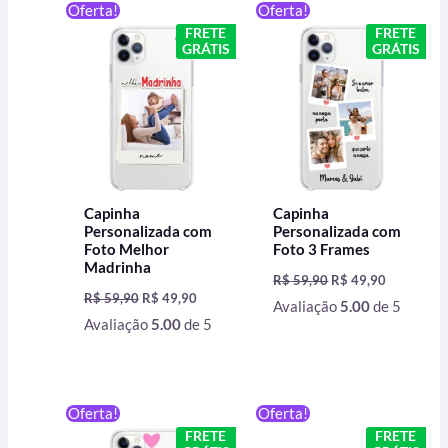
O
O
O
O
Oferta!
Oferta!
preço
preço
preço
preço
FRETE
FRETE
original
atual
original
atual
GRÁTIS
GRÁTIS
era:
é:
era:
é:
R$ 59,90.
R$ 49,90.
R$ 59,90.
R$ 49,90.
Capinha
Capinha
Personalizada com
Personalizada com
Foto Melhor
Foto 3 Frames
Madrinha
R$
59,90
R$
49,90
R$
59,90
R$
49,90
Avaliação
5.00
de 5
Avaliação
5.00
de 5
O
O
O
O
Oferta!
Oferta!
preço
preço
preço
preço
FRETE
FRETE
original
atual
original
atual