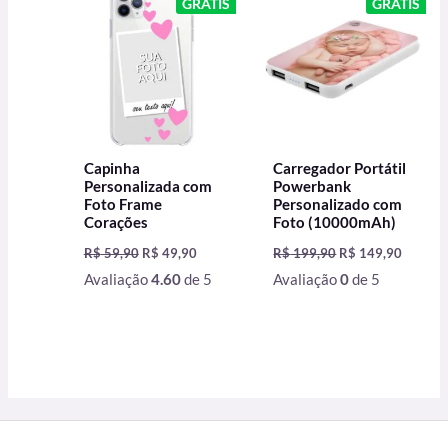
GRÁTIS
GRÁTIS
era:
é:
era:
é:
R$ 59,90.
R$ 49,90.
R$ 199,90.
R$ 149,
Capinha
Carregador Portátil
Personalizada com
Powerbank
Foto Frame
Personalizado com
Corações
Foto (10000mAh)
R$
59,90
R$
49,90
R$
199,90
R$
149,90
Avaliação
4.60
de 5
Avaliação
0
de 5