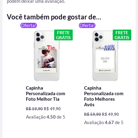
podem deixar uma avaliação.
Você também pode gostar de…
O
O
O
O
Oferta!
Oferta!
preço
preço
preço
preço
FRETE
FRETE
original
atual
original
atual
GRÁTIS
GRÁTIS
era:
é:
era:
é:
R$ 59,90.
R$ 49,90.
R$ 59,90.
R$ 49,90.
Capinha
Capinha
Personalizada com
Personalizada com
Foto Melhor Tia
Foto Melhores
Avós
R$
59,90
R$
49,90
R$
59,90
R$
49,90
Avaliação
4.50
de 5
Avaliação
4.67
de 5