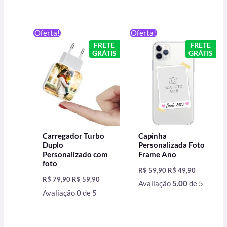
O
O
O
O
Oferta!
Oferta!
preço
preço
preço
preço
FRETE
FRETE
original
atual
original
atual
GRÁTIS
GRÁTIS
era:
é:
era:
é:
R$ 79,90.
R$ 59,90.
R$ 59,90.
R$ 49,90.
Carregador Turbo
Capinha
Duplo
Personalizada Foto
Personalizado com
Frame Ano
foto
R$
59,90
R$
49,90
R$
79,90
R$
59,90
Avaliação
5.00
de 5
Avaliação
0
de 5