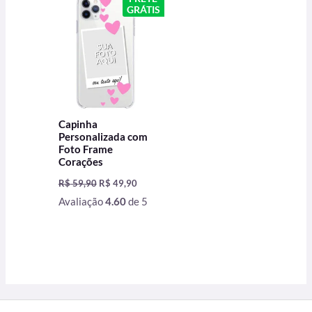
original
atual
GRÁTIS
era:
é:
R$ 59,90.
R$ 49,90.
Capinha
Personalizada com
Foto Frame
Corações
R$
59,90
R$
49,90
Avaliação
4.60
de 5