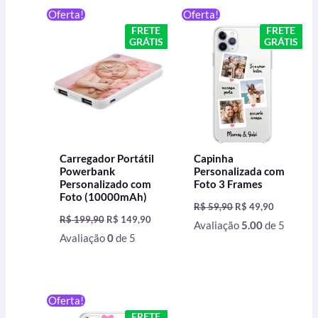
O
O
O
O
Oferta!
Oferta!
preço
preço
preço
preço
FRETE
FRETE
original
atual
original
atual
GRÁTIS
GRÁTIS
era:
é:
era:
é:
R$ 199,90.
R$ 149,90.
R$ 59,90.
R$ 49,90.
Carregador Portátil
Capinha
Powerbank
Personalizada com
Personalizado com
Foto 3 Frames
Foto (10000mAh)
R$
59,90
R$
49,90
R$
199,90
R$
149,90
Avaliação
5.00
de 5
Avaliação
0
de 5
O
O
Oferta!
preço
preço
FRETE