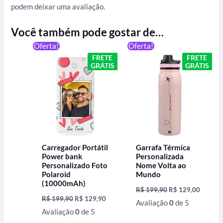
podem deixar uma avaliação.
Você também pode gostar de…
O
O
O
O
Oferta!
Oferta!
preço
preço
preço
preço
FRETE
FRETE
original
atual
original
atual
GRÁTIS
GRÁTIS
era:
é:
era:
é:
R$ 199,90.
R$ 129,90.
R$ 199,90.
R$ 129,
Carregador Portátil
Garrafa Térmica
Power bank
Personalizada
Personalizado Foto
Nome Volta ao
Polaroid
Mundo
(10000mAh)
R$
199,90
R$
129,00
R$
199,90
R$
129,90
Avaliação
0
de 5
Avaliação
0
de 5