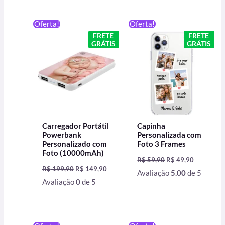
O
O
O
O
Oferta!
Oferta!
preço
preço
preço
preço
FRETE
FRETE
original
atual
original
atual
GRÁTIS
GRÁTIS
era:
é:
era:
é:
R$ 199,90.
R$ 149,90.
R$ 59,90.
R$ 49,90.
Carregador Portátil
Capinha
Powerbank
Personalizada com
Personalizado com
Foto 3 Frames
Foto (10000mAh)
R$
59,90
R$
49,90
R$
199,90
R$
149,90
Avaliação
5.00
de 5
Avaliação
0
de 5
O
O
O
O