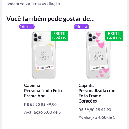
podem deixar uma avaliação.
Você também pode gostar de…
O
O
O
O
Oferta!
Oferta!
preço
preço
preço
preço
FRETE
FRETE
original
atual
original
atual
GRÁTIS
GRÁTIS
era:
é:
era:
é:
R$ 59,90.
R$ 49,90.
R$ 59,90.
R$ 49,90.
Capinha
Capinha
Personalizada Foto
Personalizada com
Frame Ano
Foto Frame
Corações
R$
59,90
R$
49,90
R$
59,90
R$
49,90
Avaliação
5.00
de 5
Avaliação
4.60
de 5