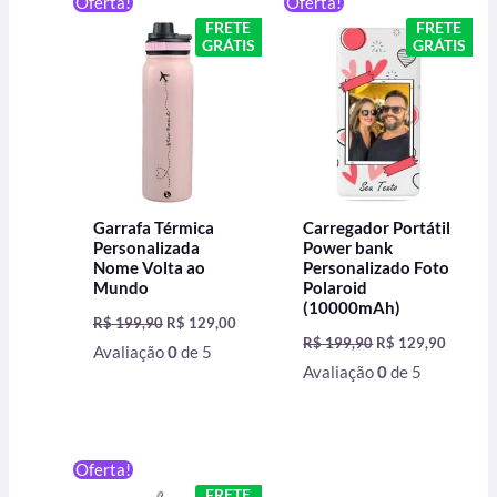
Oferta!
Oferta!
preço
preço
preço
preço
FRETE
FRETE
original
atual
original
atual
GRÁTIS
GRÁTIS
era:
é:
era:
é:
R$ 199,90.
R$ 129,00.
R$ 199,90.
R$ 129,
Garrafa Térmica
Carregador Portátil
Personalizada
Power bank
Nome Volta ao
Personalizado Foto
Mundo
Polaroid
(10000mAh)
R$
199,90
R$
129,00
R$
199,90
R$
129,90
Avaliação
0
de 5
Avaliação
0
de 5
O
O
Oferta!
preço
preço
FRETE