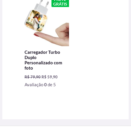
original
atual
GRÁTIS
era:
é:
R$ 79,90.
R$ 59,90.
Carregador Turbo
Duplo
Personalizado com
foto
R$
79,90
R$
59,90
Avaliação
0
de 5