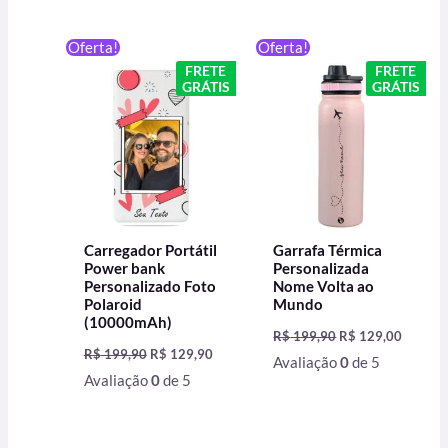
O
O
O
O
Oferta!
Oferta!
preço
preço
preço
preço
FRETE
FRETE
original
atual
original
atual
GRÁTIS
GRÁTIS
era:
é:
era:
é:
R$ 199,90.
R$ 129,90.
R$ 199,90.
R$ 129,
Carregador Portátil
Garrafa Térmica
Power bank
Personalizada
Personalizado Foto
Nome Volta ao
Polaroid
Mundo
(10000mAh)
R$
199,90
R$
129,00
R$
199,90
R$
129,90
Avaliação
0
de 5
Avaliação
0
de 5