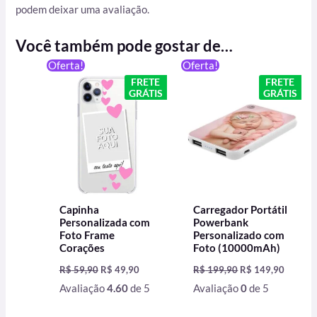
podem deixar uma avaliação.
Você também pode gostar de…
O
O
O
O
Oferta!
Oferta!
preço
preço
preço
preço
FRETE
FRETE
original
atual
original
atual
GRÁTIS
GRÁTIS
era:
é:
era:
é:
R$ 59,90.
R$ 49,90.
R$ 199,90.
R$ 149,
Capinha
Carregador Portátil
Personalizada com
Powerbank
Foto Frame
Personalizado com
Corações
Foto (10000mAh)
R$
59,90
R$
49,90
R$
199,90
R$
149,90
Avaliação
4.60
de 5
Avaliação
0
de 5