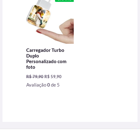
era:
é:
R$ 79,90.
R$ 59,90.
Carregador Turbo
Duplo
Personalizado com
foto
R$
79,90
R$
59,90
Avaliação
0
de 5