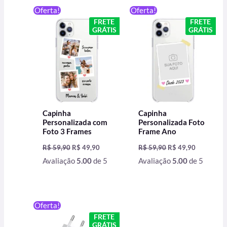
O
O
O
O
Oferta!
Oferta!
preço
preço
preço
preço
FRETE
FRETE
original
atual
original
atual
GRÁTIS
GRÁTIS
era:
é:
era:
é:
R$ 59,90.
R$ 49,90.
R$ 59,90.
R$ 49,90.
Capinha
Capinha
Personalizada com
Personalizada Foto
Foto 3 Frames
Frame Ano
R$
59,90
R$
49,90
R$
59,90
R$
49,90
Avaliação
5.00
de 5
Avaliação
5.00
de 5
O
O
Oferta!
preço
preço
FRETE
original
atual
GRÁTIS