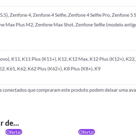
.5), Zenfone 4, Zenfone 4 Selfie, Zenfone 4 Selfie Pro, Zenfone 5 S
one Max Plus M2, Zenfone Max Shot, Zenfone Selfie (modelo antigo
vo), K11, K11 Plus (K11+), K12, K12 Max, K12 Plus (K12+), K22, 
52, K61, K62, K62 Plus (K62+), K8 Plus (K8+), K9
es conectados que compraram este produto podem deixar uma aval
ar de…
O
O
O
O
Oferta!
Oferta!
preço
preço
preço
preço