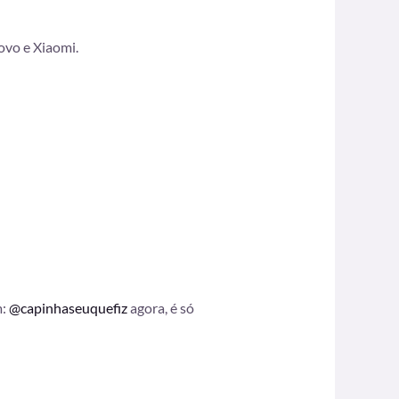
ovo e Xiaomi.
m:
@capinhaseuquefiz
agora, é só