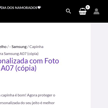
DIA DOS NAMORADOS💝
elho
/
- Samsung
/ Capinha
ra Samsung A07 (cópia)
onalizada com Foto
A07 (cópia)
.
a capinha é bom! Agora proteger o
rsonalizada do seu jeito é melhor