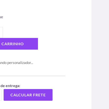
ue
O CARRINHO
ndo personalizador...
 de entrega:
CALCULAR FRETE