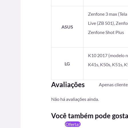
Zenfone 3 max (Tela 5
Live (ZB 501), Zenf
ASUS
Zenfone Shot Plus
K10 2017 (modelo no
LG
K41s, K50s, K51s, K
Avaliações
Apenas client
Não há avaliações ainda.
Você também pode gost
O
O
Oferta!
preço
preço