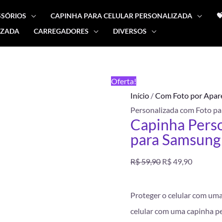
SSÓRIOS
CAPINHA PARA CELULAR PERSONALIZADA

IZADA
CARREGADORES
DIVERSOS
Capinha
O
O
Personalizada
preço
preço
com
FRETE
Oferta!
Foto
GRÁTIS
original
atual
Início
/
Com Foto por Apar
para
Personalizada com Foto pa
Samsung
era:
é:
Capinha Pers
A07
para Samsung 
R$ 59,90.
R$ 49,90
(cópia)
quantidade
R$
59,90
R$
49,90
Proteger o celular com um
celular com uma capinha pe