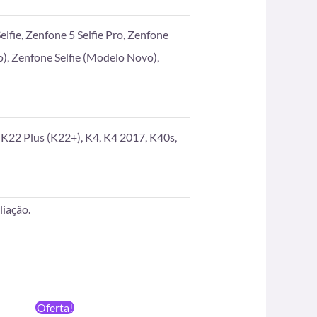
elfie, Zenfone 5 Selfie Pro, Zenfone
), Zenfone Selfie (Modelo Novo),
K22 Plus (K22+), K4, K4 2017, K40s,
iação.
O
O
Oferta!
preço
preço