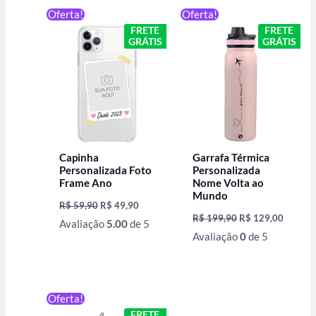
O
O
O
O
Oferta!
Oferta!
preço
preço
preço
preço
FRETE
FRETE
original
atual
original
atual
GRÁTIS
GRÁTIS
era:
é:
era:
é:
R$ 59,90.
R$ 49,90.
R$ 199,90.
R$ 129,
Capinha
Garrafa Térmica
Personalizada Foto
Personalizada
Frame Ano
Nome Volta ao
Mundo
R$
59,90
R$
49,90
R$
199,90
R$
129,00
Avaliação
5.00
de 5
Avaliação
0
de 5
O
O
Oferta!
preço
preço
FRETE