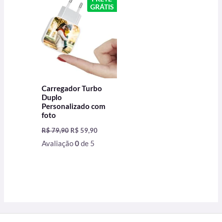
original
atual
GRÁTIS
era:
é:
R$ 79,90.
R$ 59,90.
Carregador Turbo
Duplo
Personalizado com
foto
R$
79,90
R$
59,90
Avaliação
0
de 5