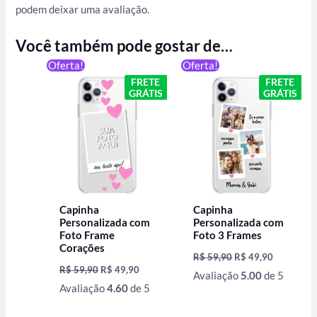
podem deixar uma avaliação.
Você também pode gostar de…
O
O
O
O
Oferta!
Oferta!
preço
preço
preço
preço
FRETE
FRETE
original
atual
original
atual
GRÁTIS
GRÁTIS
era:
é:
era:
é:
R$ 59,90.
R$ 49,90.
R$ 59,90.
R$ 49,90.
Capinha
Capinha
Personalizada com
Personalizada com
Foto Frame
Foto 3 Frames
Corações
R$
59,90
R$
49,90
R$
59,90
R$
49,90
Avaliação
5.00
de 5
Avaliação
4.60
de 5