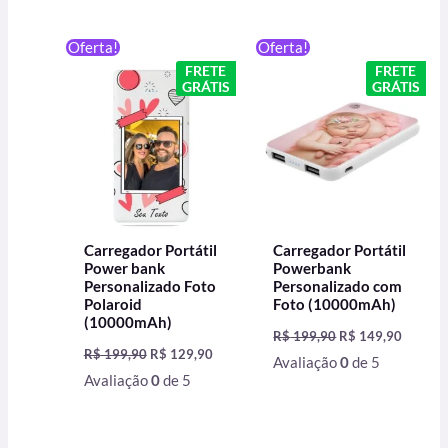
O
O
O
O
Oferta!
Oferta!
preço
preço
preço
preço
FRETE
FRETE
original
atual
original
atual
GRÁTIS
GRÁTIS
era:
é:
era:
é:
R$ 199,90.
R$ 129,90.
R$ 199,90.
R$ 149,
Carregador Portátil
Carregador Portátil
Power bank
Powerbank
Personalizado Foto
Personalizado com
Polaroid
Foto (10000mAh)
(10000mAh)
R$
199,90
R$
149,90
R$
199,90
R$
129,90
Avaliação
0
de 5
Avaliação
0
de 5