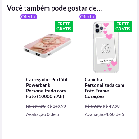
Você também pode gostar de…
O
O
O
O
Oferta!
Oferta!
preço
preço
preço
preço
FRETE
FRETE
original
atual
original
atual
GRÁTIS
GRÁTIS
era:
é:
era:
é:
R$ 199,90.
R$ 149,90.
R$ 59,90.
R$ 49,90.
Carregador Portátil
Capinha
Powerbank
Personalizada com
Personalizado com
Foto Frame
Foto (10000mAh)
Corações
R$
199,90
R$
149,90
R$
59,90
R$
49,90
Avaliação
0
de 5
Avaliação
4.60
de 5