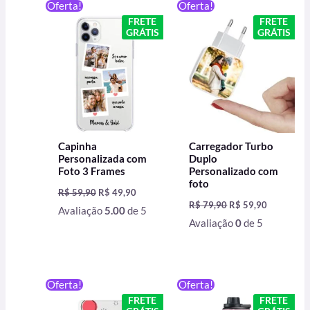
O
O
O
O
Oferta!
Oferta!
preço
preço
preço
preço
FRETE
FRETE
original
atual
original
atual
GRÁTIS
GRÁTIS
era:
é:
era:
é:
R$ 59,90.
R$ 49,90.
R$ 79,90.
R$ 59,90.
Capinha
Carregador Turbo
Personalizada com
Duplo
Foto 3 Frames
Personalizado com
foto
R$
59,90
R$
49,90
R$
79,90
R$
59,90
Avaliação
5.00
de 5
Avaliação
0
de 5
O
O
O
O
Oferta!
Oferta!
preço
preço
preço
preço
FRETE
FRETE
original
atual
original
atual