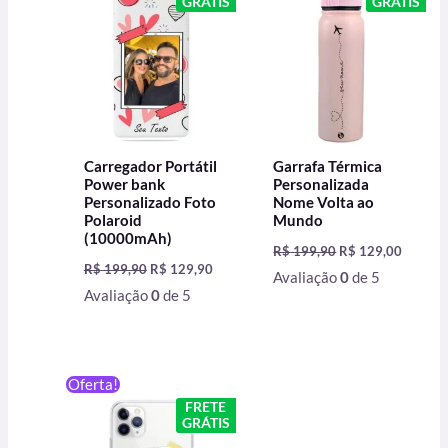
GRÁTIS
GRÁTIS
era:
é:
era:
é:
R$ 199,90.
R$ 129,90.
R$ 199,90.
R$ 129,
Carregador Portátil
Garrafa Térmica
Power bank
Personalizada
Personalizado Foto
Nome Volta ao
Polaroid
Mundo
(10000mAh)
R$
199,90
R$
129,00
R$
199,90
R$
129,90
Avaliação
0
de 5
Avaliação
0
de 5
O
O
Oferta!
preço
preço
FRETE
original
atual
GRÁTIS
era:
é:
R$ 59,90.
R$ 49,90.