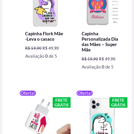
Capinha Flork Mãe
Capinha
-Leva o casaco
Personalizada Dia
das Mães – Super
R$
59,90
R$
49,90
Mãe
Avaliação
0
de 5
R$
59,90
R$
49,90
Avaliação
0
de 5
O
O
O
O
Oferta!
Oferta!
preço
preço
preço
preço
FRETE
FRETE
original
atual
original
atual
GRÁTIS
GRÁTIS
era:
é:
era:
é:
R$ 79,90.
R$ 69,00.
R$ 59,90.
R$ 49,90.