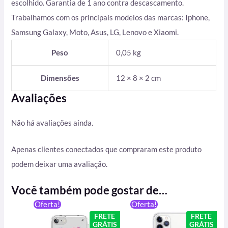
escolhido. Garantia de 1 ano contra descascamento.
Trabalhamos com os principais modelos das marcas: Iphone,
Samsung Galaxy, Moto, Asus, LG, Lenovo e Xiaomi.
Peso
0,05 kg
Dimensões
12 × 8 × 2 cm
Avaliações
Não há avaliações ainda.
Apenas clientes conectados que compraram este produto
podem deixar uma avaliação.
Você também pode gostar de…
O
O
O
O
Oferta!
Oferta!
preço
preço
preço
preço
FRETE
FRETE
original
atual
original
atual
GRÁTIS
GRÁTIS
era:
é:
era:
é: