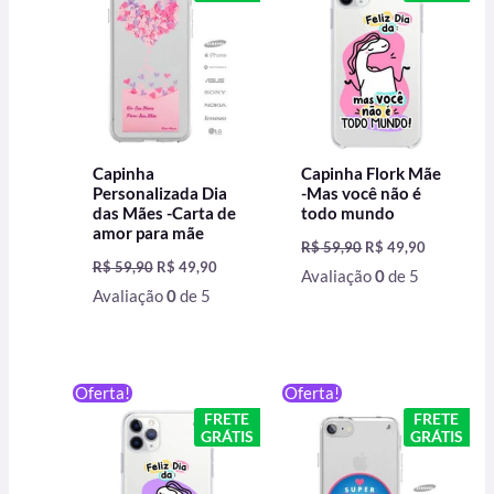
R$ 59,90.
R$ 49,90.
R$ 59,90.
R$ 49,90.
Capinha
Capinha Flork Mãe
Personalizada Dia
-Mas você não é
das Mães -Carta de
todo mundo
amor para mãe
R$
59,90
R$
49,90
R$
59,90
R$
49,90
Avaliação
0
de 5
Avaliação
0
de 5
O
O
O
O
Oferta!
Oferta!
preço
preço
preço
preço
FRETE
FRETE
original
atual
original
atual
GRÁTIS
GRÁTIS
era:
é:
era:
é:
R$ 59,90.
R$ 49,90.
R$ 59,90.
R$ 49,90.