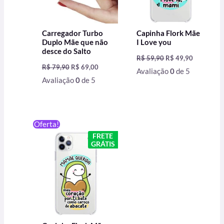
Carregador Turbo
Capinha Flork Mãe
Duplo Mãe que não
I Love you
desce do Salto
R$
59,90
R$
49,90
R$
79,90
R$
69,00
Avaliação
0
de 5
Avaliação
0
de 5
O
O
Oferta!
preço
preço
FRETE
original
atual
GRÁTIS
era:
é:
R$ 59,90.
R$ 49,90.