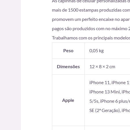
As capinhas de celular personalizadas 
mais de 1500 estampas produzidas com i
promovem um perfeito encaixe no apare
pagos são produzidos com no máximo 2 di
Trabalhamos com os principais modelos
Peso
0,05 kg
Dimensões
12 × 8 × 2 cm
iPhone 11, iPhone 1
iPhone 13 Mini, iPh
Apple
5/5s, iPhone 6 plus/
SE (2ª Geração), iP