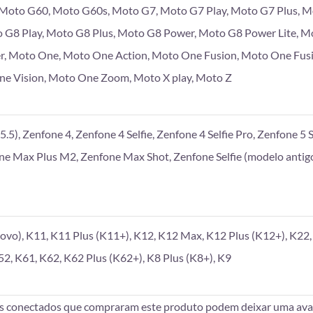
, Moto G60, Moto G60s, Moto G7, Moto G7 Play, Moto G7 Plus, 
 G8 Play, Moto G8 Plus, Moto G8 Power, Moto G8 Power Lite, M
r, Moto One, Moto One Action, Moto One Fusion, Moto One Fus
e Vision, Moto One Zoom, Moto X play, Moto Z
.5), Zenfone 4, Zenfone 4 Selfie, Zenfone 4 Selfie Pro, Zenfone 5 S
one Max Plus M2, Zenfone Max Shot, Zenfone Selfie (modelo antigo
vo), K11, K11 Plus (K11+), K12, K12 Max, K12 Plus (K12+), K22, 
52, K61, K62, K62 Plus (K62+), K8 Plus (K8+), K9
es conectados que compraram este produto podem deixar uma aval