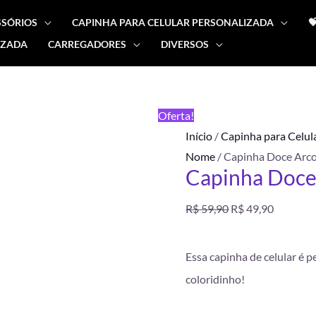
SSÓRIOS
CAPINHA PARA CELULAR PERSONALIZADA

IZADA
CARREGADORES
DIVERSOS
Capinha
O
O
Doce
preço
preço
Arco
FRETE
Oferta!
Íris
GRÁTIS
original
atual
Início
/
Capinha para Celul
com
Nome
/ Capinha Doce Arco
nome
era:
é:
Capinha Doce
quantidade
R$ 59,90.
R$ 49,90
R$
59,90
R$
49,90
Essa capinha de celular é 
coloridinho!