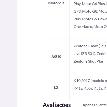
Motorola
Play, Moto G6 Plus
G73, Moto G8, Moto
Plus, Moto G9 Powe
One Macro, Moto On
Zenfone 3 max (Tela 5
Live (ZB 501), Zenf
ASUS
Zenfone Shot Plus
K10 2017 (modelo no
LG
K41s, K50s, K51s, K
Avaliações
Apenas client