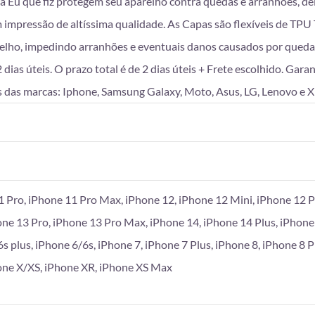
da Eu que fiz protegem seu aparelho contra quedas e arranhões, d
mpressão de altíssima qualidade. As Capas são flexíveis de TPU T
lho, impedindo arranhões e eventuais danos causados por queda
as úteis. O prazo total é de 2 dias úteis + Frete escolhido. Gara
 das marcas: Iphone, Samsung Galaxy, Moto, Asus, LG, Lenovo e X
1 Pro, iPhone 11 Pro Max, iPhone 12, iPhone 12 Mini, iPhone 12 P
one 13 Pro, iPhone 13 Pro Max, iPhone 14, iPhone 14 Plus, iPhone
6s plus, iPhone 6/6s, iPhone 7, iPhone 7 Plus, iPhone 8, iPhone 8 
hone X/XS, iPhone XR, iPhone XS Max