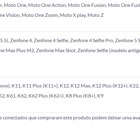
r, Moto One, Moto One Action, Moto One Fusion, Moto One Fus
e Vision, Moto One Zoom, Moto X play, Moto Z
.5), Zenfone 4, Zenfone 4 Selfie, Zenfone 4 Selfie Pro, Zenfone 5 S
one Max Plus M2, Zenfone Max Shot, Zenfone Selfie (modelo antigo
vo), K11, K11 Plus (K11+), K12, K12 Max, K12 Plus (K12+), K22, 
52, K61, K62, K62 Plus (K62+), K8 Plus (K8+), K9
es conectados que compraram este produto podem deixar uma aval