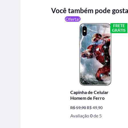
Você também pode gost
O
O
Oferta!
preço
preço
FRETE
original
atual
GRÁTIS
era:
é:
R$ 59,90.
R$ 49,90.
Capinha de Celular
Homem de Ferro
R$
59,90
R$
49,90
Avaliação
0
de 5