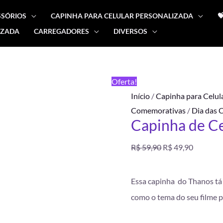
SSÓRIOS
CAPINHA PARA CELULAR PERSONALIZADA

IZADA
CARREGADORES
DIVERSOS
Capinha
O
O
de
preço
preço
Celular
FRETE
Oferta!
Thanos
GRÁTIS
original
atual
Início
/
Capinha para Celul
quantidade
Comemorativas
/
Dia das 
era:
é:
Capinha de C
R$ 59,90.
R$ 49,90
R$
59,90
R$
49,90
Essa capinha do Thanos tá 
como o tema do seu filme p