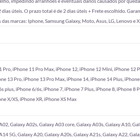
lho, impedindo arranhões e eventuais danos causados por queda
as úteis. O prazo total é de 2 dias úteis + Frete escolhido. Gara
 das marcas: Iphone, Samsung Galaxy, Moto, Asus, LG, Lenovo e X
1 Pro, iPhone 11 Pro Max, iPhone 12, iPhone 12 Mini, iPhone 12 P
one 13 Pro, iPhone 13 Pro Max, iPhone 14, iPhone 14 Plus, iPhone
6s plus, iPhone 6/6s, iPhone 7, iPhone 7 Plus, iPhone 8, iPhone 8 
hone X/XS, iPhone XR, iPhone XS Max
A02, Galaxy A02s, Galaxy A03 core, Galaxy A03s, Galaxy A10, Gal
A14 5G, Galaxy A20, Galaxy A20s, Galaxy A21s, Galaxy A22, Gala