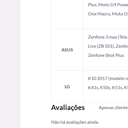
Plus, Moto G9 Powe
One Macro, Moto On
Zenfone 3 max (Tela 5
Live (ZB 501), Zenf
ASUS
Zenfone Shot Plus
K10 2017 (modelo no
LG
K41s, K50s, K51s, K
Avaliações
Apenas client
Não há avaliações ainda.