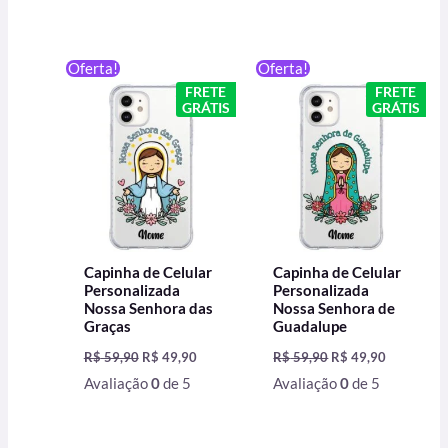
O
O
O
O
Oferta!
Oferta!
preço
preço
preço
preço
FRETE
FRETE
original
atual
original
atual
GRÁTIS
GRÁTIS
era:
é:
era:
é:
R$ 59,90.
R$ 49,90.
R$ 59,90.
R$ 49,90.
Capinha de Celular
Capinha de Celular
Personalizada
Personalizada
Nossa Senhora das
Nossa Senhora de
Graças
Guadalupe
R$
59,90
R$
49,90
R$
59,90
R$
49,90
Avaliação
0
de 5
Avaliação
0
de 5