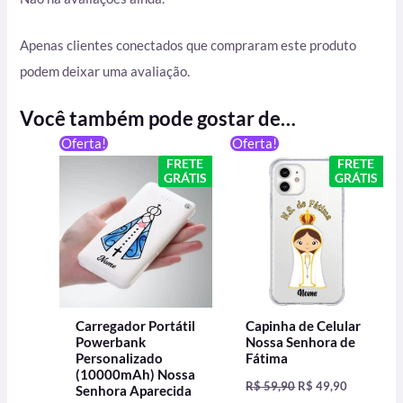
Apenas clientes conectados que compraram este produto
podem deixar uma avaliação.
Você também pode gostar de…
O
O
O
O
Oferta!
Oferta!
preço
preço
preço
preço
FRETE
FRETE
original
atual
original
atual
GRÁTIS
GRÁTIS
era:
é:
era:
é:
R$ 199,90.
R$ 129,90.
R$ 59,90.
R$ 49,90.
Carregador Portátil
Capinha de Celular
Powerbank
Nossa Senhora de
Personalizado
Fátima
(10000mAh) Nossa
R$
59,90
R$
49,90
Senhora Aparecida