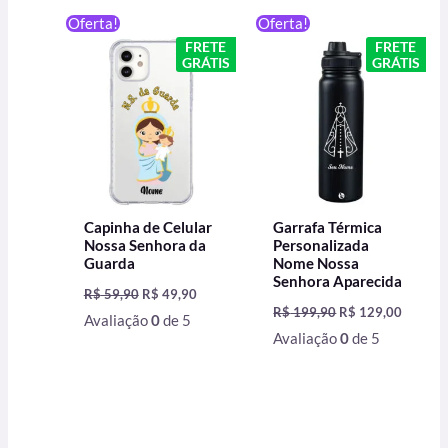
O
O
O
O
Oferta!
Oferta!
preço
preço
preço
preço
FRETE
FRETE
original
atual
original
atual
GRÁTIS
GRÁTIS
era:
é:
era:
é:
R$ 59,90.
R$ 49,90.
R$ 199,90.
R$ 129,
Capinha de Celular
Garrafa Térmica
Nossa Senhora da
Personalizada
Guarda
Nome Nossa
Senhora Aparecida
R$
59,90
R$
49,90
R$
199,90
R$
129,00
Avaliação
0
de 5
Avaliação
0
de 5