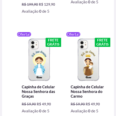
Avaliação
0
de 5
R$
199,90
R$
129,90
Avaliação
0
de 5
O
O
O
O
Oferta!
Oferta!
preço
preço
preço
preço
FRETE
FRETE
original
atual
original
atual
GRÁTIS
GRÁTIS
era:
é:
era:
é:
R$ 59,90.
R$ 49,90.
R$ 59,90.
R$ 49,90.
Capinha de Celular
Capinha de Celular
Nossa Senhora das
Nossa Senhora do
Graças
Carmo
R$
59,90
R$
49,90
R$
59,90
R$
49,90
Avaliação
0
de 5
Avaliação
0
de 5