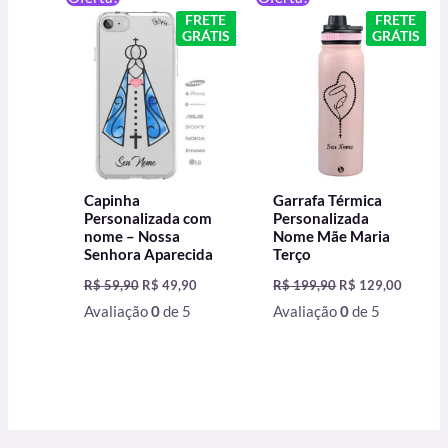
preço
preço
preço
preço
FRETE
FRETE
original
atual
original
atual
GRÁTIS
GRÁTIS
era:
é:
era:
é:
R$ 59,90.
R$ 49,90.
R$ 199,90.
R$ 129,
Capinha
Garrafa Térmica
Personalizada com
Personalizada
nome – Nossa
Nome Mãe Maria
Senhora Aparecida
Terço
R$
59,90
R$
49,90
R$
199,90
R$
129,00
Avaliação
0
de 5
Avaliação
0
de 5