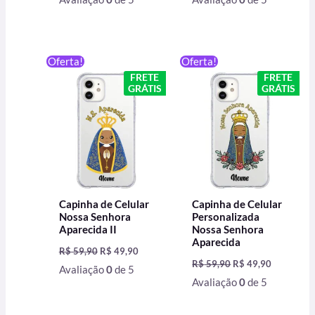
O
O
O
O
Oferta!
Oferta!
preço
preço
preço
preço
FRETE
FRETE
original
atual
original
atual
GRÁTIS
GRÁTIS
era:
é:
era:
é:
R$ 59,90.
R$ 49,90.
R$ 59,90.
R$ 49,90.
Capinha de Celular
Capinha de Celular
Nossa Senhora
Personalizada
Aparecida II
Nossa Senhora
Aparecida
R$
59,90
R$
49,90
R$
59,90
R$
49,90
Avaliação
0
de 5
Avaliação
0
de 5