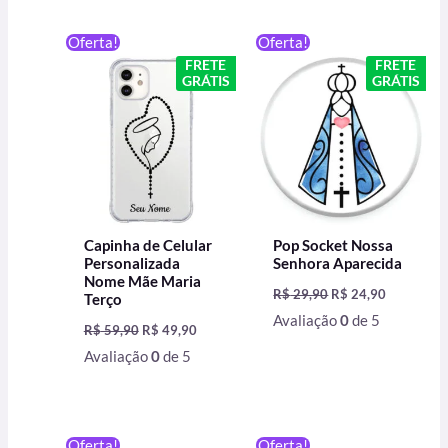
O
O
O
O
Oferta!
Oferta!
preço
preço
preço
preço
FRETE
FRETE
original
atual
original
atual
GRÁTIS
GRÁTIS
era:
é:
era:
é:
R$ 59,90.
R$ 49,90.
R$ 29,90.
R$ 24,90.
Capinha de Celular
Pop Socket Nossa
Personalizada
Senhora Aparecida
Nome Mãe Maria
R$
29,90
R$
24,90
Terço
Avaliação
0
de 5
R$
59,90
R$
49,90
Avaliação
0
de 5
O
O
O
O
Oferta!
Oferta!