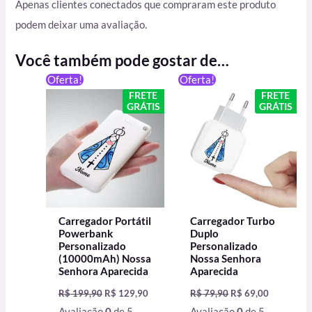
Apenas clientes conectados que compraram este produto
podem deixar uma avaliação.
Você também pode gostar de…
O
O
O
O
Oferta!
Oferta!
preço
preço
preço
preço
FRETE
FRETE
original
atual
original
atual
GRÁTIS
GRÁTIS
era:
é:
era:
é:
R$ 199,90.
R$ 129,90.
R$ 79,90.
R$ 69,00.
Carregador Portátil
Carregador Turbo
Powerbank
Duplo
Personalizado
Personalizado
(10000mAh) Nossa
Nossa Senhora
Senhora Aparecida
Aparecida
R$
199,90
R$
129,90
R$
79,90
R$
69,00
Avaliação
0
de 5
Avaliação
0
de 5