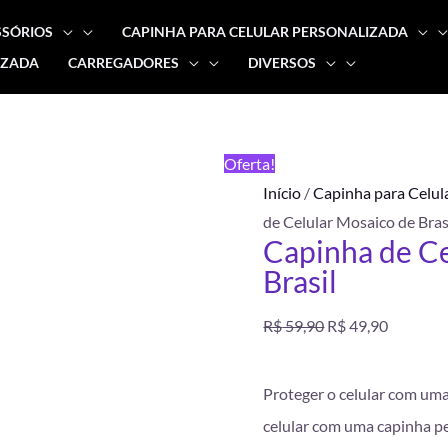
SSÓRIOS
CAPINHA PARA CELULAR PERSONALIZADA
IZADA
CARREGADORES
DIVERSOS
Capinha
O
O
de
preço
preço
Celular
FRETE
Oferta!
Mosaico
GRÁTIS
original
atual
Início
/
Capinha para Celul
de
de Celular Mosaico de Bras
Brasil
era:
é:
Capinha de Ce
quantidade
Brasil
R$ 59,90.
R$ 49,90
R$
59,90
R$
49,90
Proteger o celular com um
celular com uma capinha pe