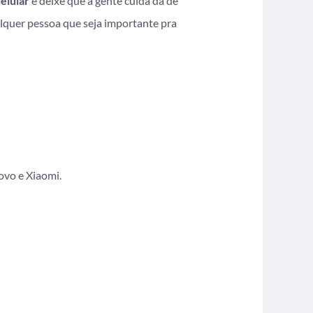
celular
e deixe que a gente cuida da de
alquer pessoa que seja importante pra
ovo e Xiaomi.