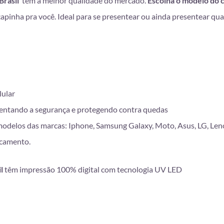
Brasil
tem a melhor qualidade do mercado.
Escolha o modelo do 
capinha pra você. Ideal para se presentear ou ainda presentear qu
lular
entando a segurança e protegendo contra quedas
modelos das marcas: Iphone, Samsung Galaxy, Moto, Asus, LG, Len
scamento.
l
têm impressão 100% digital com tecnologia UV LED