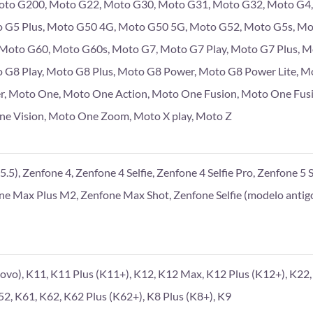
to G200, Moto G22, Moto G30, Moto G31, Moto G32, Moto G4, 
 G5 Plus, Moto G50 4G, Moto G50 5G, Moto G52, Moto G5s, Mo
, Moto G60, Moto G60s, Moto G7, Moto G7 Play, Moto G7 Plus, 
 G8 Play, Moto G8 Plus, Moto G8 Power, Moto G8 Power Lite, M
r, Moto One, Moto One Action, Moto One Fusion, Moto One Fus
e Vision, Moto One Zoom, Moto X play, Moto Z
.5), Zenfone 4, Zenfone 4 Selfie, Zenfone 4 Selfie Pro, Zenfone 5 S
one Max Plus M2, Zenfone Max Shot, Zenfone Selfie (modelo antigo
vo), K11, K11 Plus (K11+), K12, K12 Max, K12 Plus (K12+), K22, 
52, K61, K62, K62 Plus (K62+), K8 Plus (K8+), K9