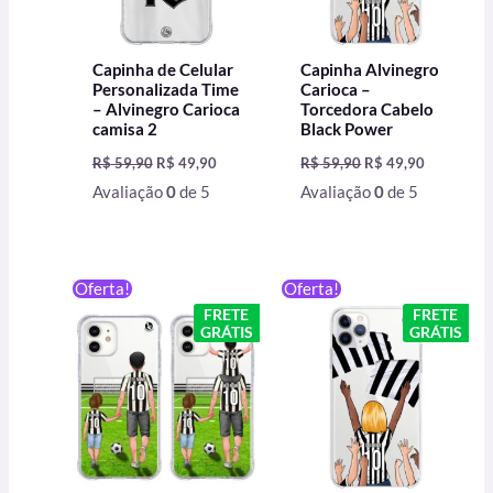
Capinha de Celular
Capinha Alvinegro
Personalizada Time
Carioca –
– Alvinegro Carioca
Torcedora Cabelo
camisa 2
Black Power
R$
59,90
R$
49,90
R$
59,90
R$
49,90
Avaliação
0
de 5
Avaliação
0
de 5
O
O
O
O
Oferta!
Oferta!
preço
preço
preço
preço
FRETE
FRETE
original
atual
original
atual
GRÁTIS
GRÁTIS
era:
é:
era:
é:
R$ 59,90.
R$ 49,90.
R$ 59,90.
R$ 49,90.