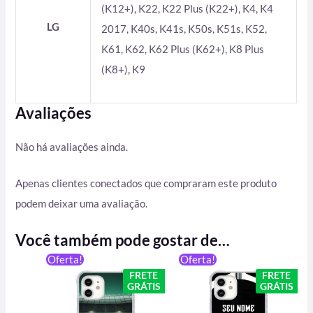
(K12+), K22, K22 Plus (K22+), K4, K4
LG
2017, K40s, K41s, K50s, K51s, K52,
K61, K62, K62 Plus (K62+), K8 Plus
(K8+), K9
Avaliações
Não há avaliações ainda.
Apenas clientes conectados que compraram este produto
podem deixar uma avaliação.
Você também pode gostar de…
O
O
O
O
Oferta!
Oferta!
preço
preço
preço
preço
FRETE
FRETE
original
atual
original
atual
GRÁTIS
GRÁTIS
era:
é:
era:
é:
R$ 59,90.
R$ 49,90.
R$ 59,90.
R$ 49,90.