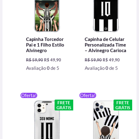
Capinha Torcedor
Capinha de Celular
Pai e 1 Filho Estilo
Personalizada Time
Alvinegro
– Alvinegro Carioca
R$
59,90
R$
49,90
R$
59,90
R$
49,90
Avaliação
0
de 5
Avaliação
0
de 5
O
O
O
O
Oferta!
Oferta!
preço
preço
preço
preço
FRETE
FRETE
original
atual
original
atual
GRÁTIS
GRÁTIS
era:
é:
era:
é:
R$ 59,90.
R$ 49,90.
R$ 59,90.
R$ 49,90.