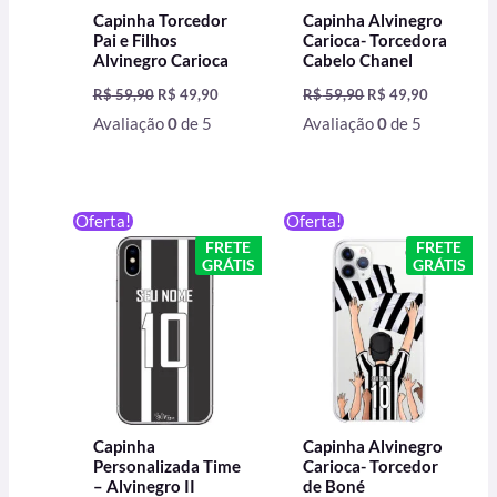
Capinha Torcedor
Capinha Alvinegro
Pai e Filhos
Carioca- Torcedora
Alvinegro Carioca
Cabelo Chanel
R$
59,90
R$
49,90
R$
59,90
R$
49,90
Avaliação
0
de 5
Avaliação
0
de 5
O
O
O
O
Oferta!
Oferta!
preço
preço
preço
preço
FRETE
FRETE
original
atual
original
atual
GRÁTIS
GRÁTIS
era:
é:
era:
é:
R$ 59,90.
R$ 49,90.
R$ 59,90.
R$ 49,90.
Capinha
Capinha Alvinegro
Personalizada Time
Carioca- Torcedor
– Alvinegro II
de Boné