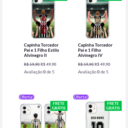
R$ 59,90.
R$ 49,90.
R$ 59,90.
R$ 49,90.
Capinha Torcedor
Capinha Torcedor
Pai e 1 Filho Estilo
Pai e 1 Filho
Alvinegro II
Alvinegro IV
R$
59,90
R$
49,90
R$
59,90
R$
49,90
Avaliação
0
de 5
Avaliação
0
de 5
O
O
O
O
Oferta!
Oferta!
preço
preço
preço
preço
FRETE
FRETE
original
atual
original
atual
GRÁTIS
GRÁTIS
era:
é:
era:
é:
R$ 59,90.
R$ 49,90.
R$ 59,90.
R$ 49,90.