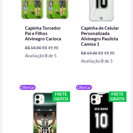
Capinha Torcedor
Capinha de Celular
Pai e Filhos
Personalizada
Alvinegro Carioca
Alvinegro Paulista
Camisa 1
R$
59,90
R$
49,90
R$
59,90
R$
49,90
Avaliação
0
de 5
Avaliação
0
de 5
O
O
O
O
Oferta!
Oferta!
preço
preço
preço
preço
FRETE
FRETE
original
atual
original
atual
GRÁTIS
GRÁTIS
era:
é:
era:
é:
R$ 59,90.
R$ 49,90.
R$ 59,90.
R$ 49,90.