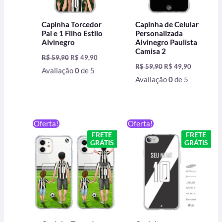
Capinha Torcedor
Capinha de Celular
Pai e 1 Filho Estilo
Personalizada
Alvinegro
Alvinegro Paulista
Camisa 2
R$
59,90
R$
49,90
R$
59,90
R$
49,90
Avaliação
0
de 5
Avaliação
0
de 5
O
O
O
O
Oferta!
Oferta!
preço
preço
preço
preço
FRETE
FRETE
original
atual
original
atual
GRÁTIS
GRÁTIS
era:
é:
era:
é:
R$ 59,90.
R$ 49,90.
R$ 59,90.
R$ 49,90.