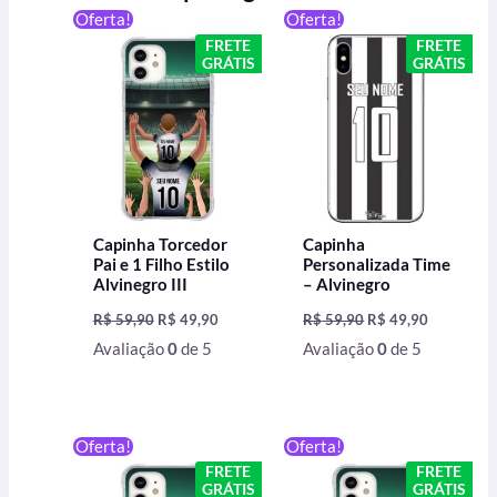
O
O
O
O
Oferta!
Oferta!
preço
preço
preço
preço
FRETE
FRETE
original
atual
original
atual
GRÁTIS
GRÁTIS
era:
é:
era:
é:
R$ 59,90.
R$ 49,90.
R$ 59,90.
R$ 49,90.
Capinha Torcedor
Capinha
Pai e 1 Filho Estilo
Personalizada Time
Alvinegro III
– Alvinegro
R$
59,90
R$
49,90
R$
59,90
R$
49,90
Avaliação
0
de 5
Avaliação
0
de 5
O
O
O
O
Oferta!
Oferta!
preço
preço
preço
preço
FRETE
FRETE
original
atual
original
atual
GRÁTIS
GRÁTIS
era:
é:
era:
é: