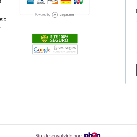
s
dade
r
Site desenvolvido por: