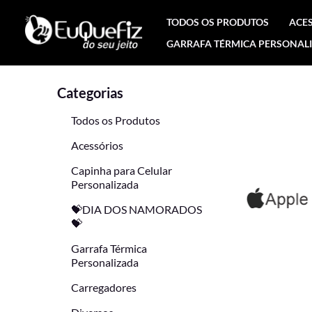
Ir
TODOS OS PRODUTOS
ACE
para
GARRAFA TÉRMICA PERSONAL
o
conteúdo
Categorias
Todos os Produtos
Acessórios
Capinha para Celular
Personalizada
💝DIA DOS NAMORADOS
💝
Garrafa Térmica
Personalizada
Carregadores