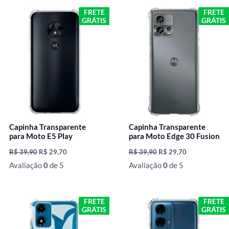
O
O
O
O
FRETE
FRETE
preço
preço
preço
preço
GRÁTIS
GRÁTIS
original
atual
original
atual
era:
é:
era:
é:
R$ 39,90.
R$ 29,70.
R$ 39,90.
R$ 29,70.
Capinha Transparente
Capinha Transparente
para Moto E5 Play
para Moto Edge 30 Fusion
R$
39,90
R$
29,70
R$
39,90
R$
29,70
Avaliação
0
de 5
Avaliação
0
de 5
O
O
O
O
FRETE
FRETE
preço
preço
preço
preço
GRÁTIS
GRÁTIS
original
atual
original
atual
era:
é:
era:
é: