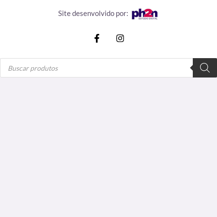
Site desenvolvido por:
Pesquisar
produtos