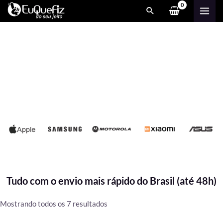
Ir
MAI
para
ME
o
conteúdo
Tudo com o envio mais rápido do Brasil (até 48h)
Classificado
Mostrando todos os 7 resultados
por