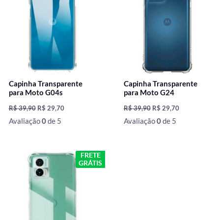
R$ 39,90.
R$ 29,70.
R$ 39,90.
R$ 29,70.
Capinha Transparente
Capinha Transparente
para Moto G04s
para Moto G24
R$
39,90
R$
29,70
R$
39,90
R$
29,70
Avaliação
0
de 5
Avaliação
0
de 5
O
O
FRETE
preço
preço
GRÁTIS
original
atual
era:
é:
R$ 39,90.
R$ 29,70.