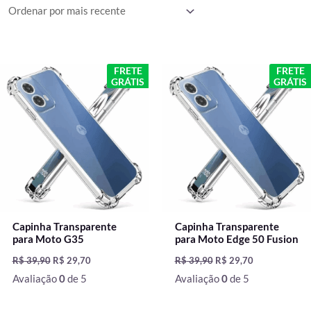
mais
recente
O
O
O
O
FRETE
FRETE
preço
preço
preço
preço
GRÁTIS
GRÁTIS
original
atual
original
atual
era:
é:
era:
é:
R$ 39,90.
R$ 29,70.
R$ 39,90.
R$ 29,70.
Capinha Transparente
Capinha Transparente
para Moto G35
para Moto Edge 50 Fusion
R$
39,90
R$
29,70
R$
39,90
R$
29,70
Avaliação
0
de 5
Avaliação
0
de 5