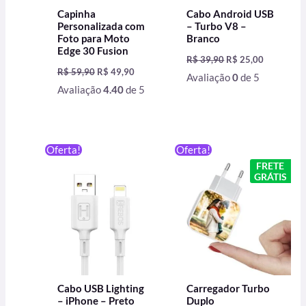
Capinha
Cabo Android USB
Personalizada com
– Turbo V8 –
Foto para Moto
Branco
Edge 30 Fusion
R$
39,90
R$
25,00
R$
59,90
R$
49,90
Avaliação
0
de 5
Avaliação
4.40
de 5
O
O
O
O
Oferta!
Oferta!
preço
preço
preço
preço
FRETE
original
atual
original
atual
GRÁTIS
era:
é:
era:
é:
R$ 39,90.
R$ 25,00.
R$ 79,90.
R$ 59,90.
Cabo USB Lighting
Carregador Turbo
– iPhone – Preto
Duplo