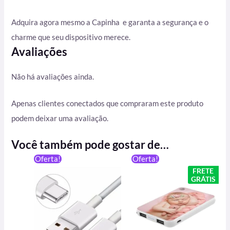
Adquira agora mesmo a Capinha e garanta a segurança e o
charme que seu dispositivo merece.
Avaliações
Não há avaliações ainda.
Apenas clientes conectados que compraram este produto
podem deixar uma avaliação.
Você também pode gostar de…
O
O
Oferta!
Oferta!
preço
preço
FRETE
original
atual
GRÁTIS
era:
é:
R$ 199,90.
R$ 149,