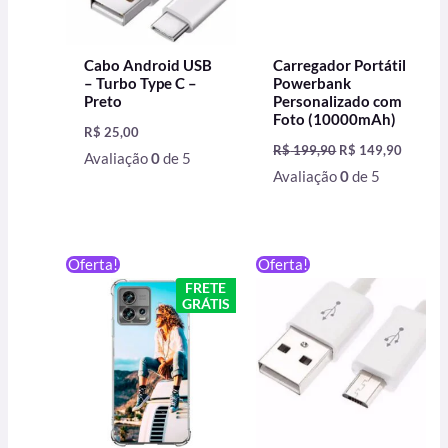
Cabo Android USB
Carregador Portátil
– Turbo Type C –
Powerbank
Preto
Personalizado com
Foto (10000mAh)
R$
25,00
R$
199,90
R$
149,90
Avaliação
0
de 5
Avaliação
0
de 5
O
O
O
O
Oferta!
Oferta!
preço
preço
preço
preço
FRETE
original
atual
original
atual
GRÁTIS
era:
é:
era:
é:
R$ 59,90.
R$ 49,90.
R$ 39,90.
R$ 25,00.