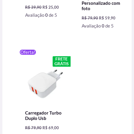
Personalizado com
R$
39,90
R$
25,00
foto
Avaliação
0
de 5
R$
79,90
R$
59,90
Avaliação
0
de 5
O
O
Oferta!
preço
preço
FRETE
original
atual
GRÁTIS
era:
é:
R$ 79,90.
R$ 69,00.
Carregador Turbo
Duplo Usb
R$
79,90
R$
69,00