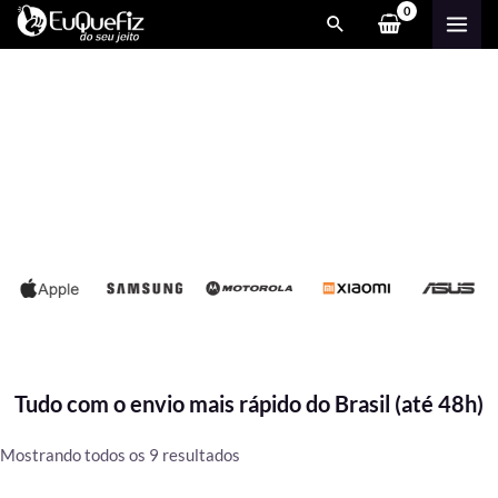
Ir
MAI
para
ME
o
conteúdo
Tudo com o envio mais rápido do Brasil (até 48h)
Classificado
Mostrando todos os 9 resultados
por