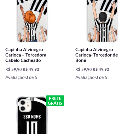
R$ 59,90.
R$ 49,90.
R$ 59,90.
R$ 49,90.
Capinha Alvinegro
Capinha Alvinegro
Carioca – Torcedora
Carioca- Torcedor de
Cabelo Cacheado
Boné
R$
59,90
R$
49,90
R$
59,90
R$
49,90
Avaliação
0
de 5
Avaliação
0
de 5
O
O
FRETE
preço
preço
GRÁTIS
original
atual
era:
é:
R$ 59,90.
R$ 49,90.