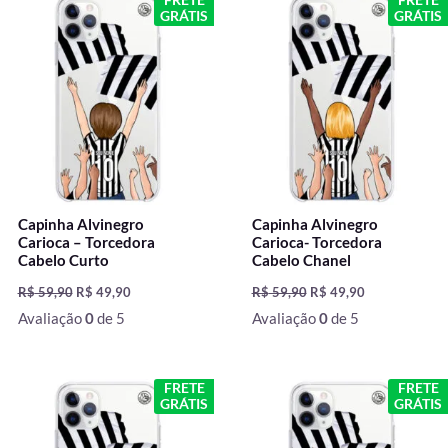
preço
preço
preço
preço
GRÁTIS
GRÁTIS
original
atual
original
atual
era:
é:
era:
é:
R$ 59,90.
R$ 49,90.
R$ 59,90.
R$ 49,90.
Capinha Alvinegro
Capinha Alvinegro
Carioca – Torcedora
Carioca- Torcedora
Cabelo Curto
Cabelo Chanel
R$
59,90
R$
49,90
R$
59,90
R$
49,90
Avaliação
0
de 5
Avaliação
0
de 5
O
O
O
O
FRETE
FRETE
preço
preço
preço
preço
GRÁTIS
GRÁTIS
original
atual
original
atual
era:
é:
era:
é: