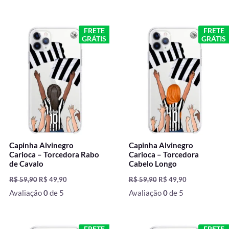
O
O
O
O
FRETE
FRETE
preço
preço
preço
preço
GRÁTIS
GRÁTIS
original
atual
original
atual
era:
é:
era:
é:
R$ 59,90.
R$ 49,90.
R$ 59,90.
R$ 49,90.
Capinha Alvinegro
Capinha Alvinegro
Carioca – Torcedora Rabo
Carioca – Torcedora
de Cavalo
Cabelo Longo
R$
59,90
R$
49,90
R$
59,90
R$
49,90
Avaliação
0
de 5
Avaliação
0
de 5
O
O
O
O
FRETE
FRETE