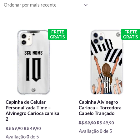
mais
recente
O
O
O
O
FRETE
FRETE
preço
preço
preço
preço
GRÁTIS
GRÁTIS
original
atual
original
atual
era:
é:
era:
é:
R$ 59,90.
R$ 49,90.
R$ 59,90.
R$ 49,90.
Capinha de Celular
Capinha Alvinegro
Personalizada Time –
Carioca – Torcedora
Alvinegro Carioca camisa
Cabelo Trançado
2
R$
59,90
R$
49,90
R$
59,90
R$
49,90
Avaliação
0
de 5
Avaliação
0
de 5