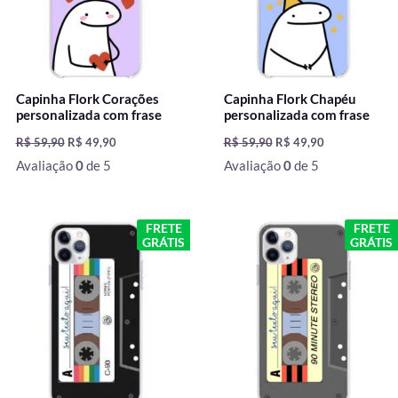
Capinha Flork Corações
Capinha Flork Chapéu
personalizada com frase
personalizada com frase
R$
59,90
R$
49,90
R$
59,90
R$
49,90
Avaliação
0
de 5
Avaliação
0
de 5
O
O
O
O
FRETE
FRETE
preço
preço
preço
preço
GRÁTIS
GRÁTIS
original
atual
original
atual
era:
é:
era:
é:
R$ 59,90.
R$ 49,90.
R$ 59,90.
R$ 49,90.