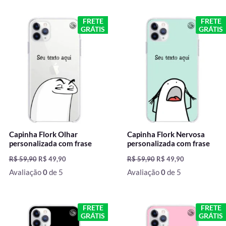
O
O
O
O
FRETE
FRETE
preço
preço
preço
preço
GRÁTIS
GRÁTIS
original
atual
original
atual
era:
é:
era:
é:
R$ 59,90.
R$ 49,90.
R$ 59,90.
R$ 49,90.
Capinha Flork Olhar
Capinha Flork Nervosa
personalizada com frase
personalizada com frase
R$
59,90
R$
49,90
R$
59,90
R$
49,90
Avaliação
0
de 5
Avaliação
0
de 5
O
O
O
O
FRETE
FRETE
preço
preço
preço
preço
GRÁTIS
GRÁTIS
original
atual
original
atual