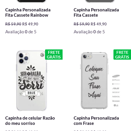
Capinha Personalizada
Capinha Personalizada
Fita Cassete Rainbow
Fita Cassete
R$
59,90
R$
49,90
R$
59,90
R$
49,90
Avaliação
0
de 5
Avaliação
0
de 5
O
O
O
O
FRETE
FRETE
preço
preço
preço
preço
GRÁTIS
GRÁTIS
original
atual
original
atual
era:
é:
era:
é:
R$ 59,90.
R$ 49,90.
R$ 59,90.
R$ 49,90.
Capinha de celular Razão
Capinha Personalizada
do meu sorriso
com Frase