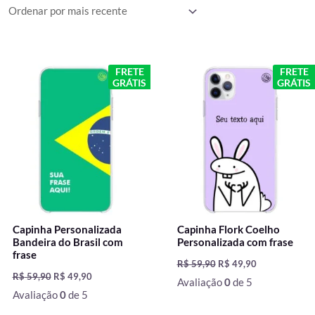
mais
recente
O
O
O
O
FRETE
FRETE
preço
preço
preço
preço
GRÁTIS
GRÁTIS
original
atual
original
atual
era:
é:
era:
é:
R$ 59,90.
R$ 49,90.
R$ 59,90.
R$ 49,90.
Capinha Personalizada
Capinha Flork Coelho
Bandeira do Brasil com
Personalizada com frase
frase
R$
59,90
R$
49,90
R$
59,90
R$
49,90
Avaliação
0
de 5
Avaliação
0
de 5