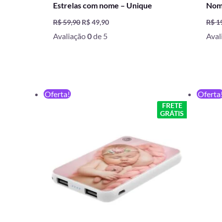
Estrelas com nome – Unique
Nom
R$
59,90
R$
49,90
R$
1
Avaliação
0
de 5
Aval
O
O
Oferta!
Oferta
preço
preço
FRETE
original
atual
GRÁTIS
era:
é:
R$ 199,90.
R$ 129,90.