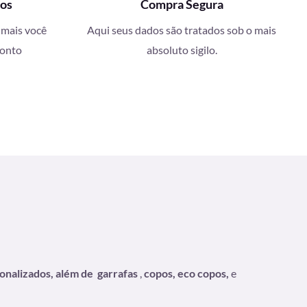
ços
Compra Segura
 mais você
Aqui seus dados são tratados sob o mais
conto
absoluto sigilo.
sonalizados, além de
garrafas
,
copos, eco copos,
e