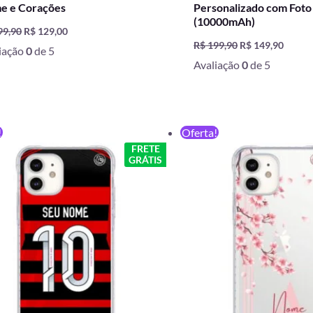
e e Corações
Personalizado com Foto
(10000mAh)
99,90
R$
129,00
R$
199,90
R$
149,90
iação
0
de 5
Avaliação
0
de 5
O
O
O
O
!
Oferta!
preço
preço
preço
preço
FRETE
original
atual
original
atual
GRÁTIS
era:
é:
era:
é:
R$ 59,90.
R$ 49,90.
R$ 59,90.
R$ 49,90.