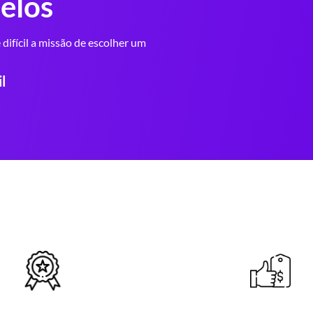
elos
difícil a missão de escolher um
l