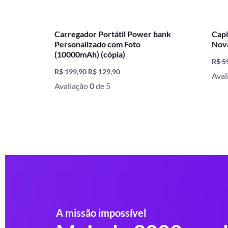
Carregador Portátil Power bank
Capi
Personalizado com Foto
Nov
(10000mAh) (cópia)
R$
5
R$
199,90
R$
129,90
Aval
Avaliação
0
de 5
A missão impossível