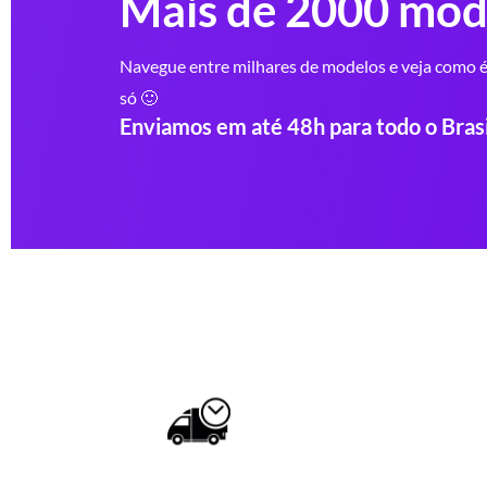
Mais de 2000 mod
Navegue entre milhares de modelos e veja como é 
só 🙂
Enviamos em até 48h para todo o Brasi