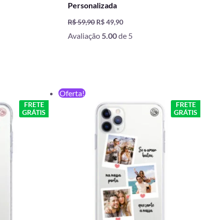
Personalizada
R$
59,90
R$
49,90
Avaliação
5.00
de 5
O
O
Oferta!
preço
preço
FRETE
FRETE
original
atual
GRÁTIS
GRÁTIS
era:
é:
R$ 59,90.
R$ 49,90.