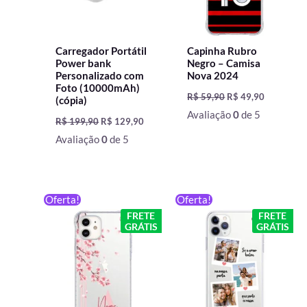
Carregador Portátil
Capinha Rubro
Power bank
Negro – Camisa
Personalizado com
Nova 2024
Foto (10000mAh)
R$
59,90
R$
49,90
(cópia)
Avaliação
0
de 5
R$
199,90
R$
129,90
Avaliação
0
de 5
O
O
O
O
Oferta!
Oferta!
preço
preço
preço
preço
FRETE
FRETE
original
atual
original
atual
GRÁTIS
GRÁTIS
era:
é:
era:
é:
R$ 59,90.
R$ 49,90.
R$ 59,90.
R$ 49,90.