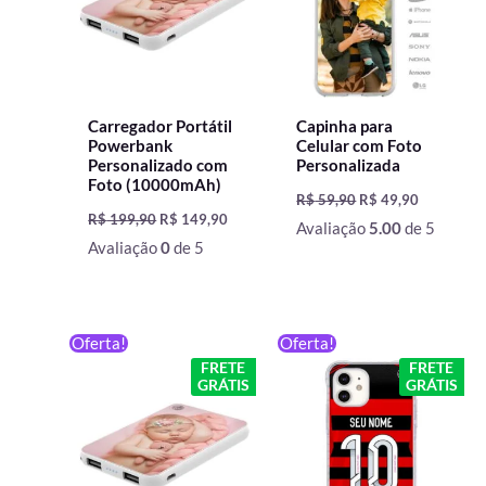
Carregador Portátil
Capinha para
Powerbank
Celular com Foto
Personalizado com
Personalizada
Foto (10000mAh)
R$
59,90
R$
49,90
R$
199,90
R$
149,90
Avaliação
5.00
de 5
Avaliação
0
de 5
O
O
O
O
Oferta!
Oferta!
preço
preço
preço
preço
FRETE
FRETE
original
atual
original
atual
GRÁTIS
GRÁTIS
era:
é:
era:
é:
R$ 199,90.
R$ 129,90.
R$ 59,90.
R$ 49,90.