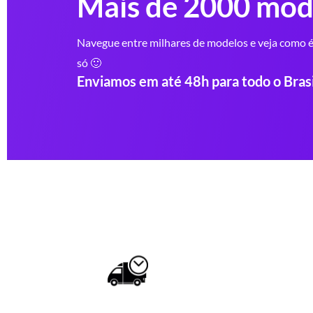
Mais de 2000 mod
Navegue entre milhares de modelos e veja como é 
só 🙂
Enviamos em até 48h para todo o Brasi