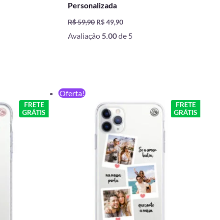
Personalizada
R$
59,90
R$
49,90
Avaliação
5.00
de 5
O
O
Oferta!
preço
preço
FRETE
FRETE
original
atual
GRÁTIS
GRÁTIS
era:
é:
R$ 59,90.
R$ 49,90.