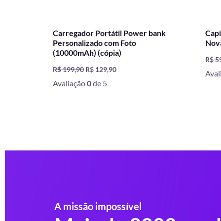
Carregador Portátil Power bank
Capi
Personalizado com Foto
Nov
(10000mAh) (cópia)
R$
5
R$
199,90
R$
129,90
Aval
Avaliação
0
de 5
A missão impossível