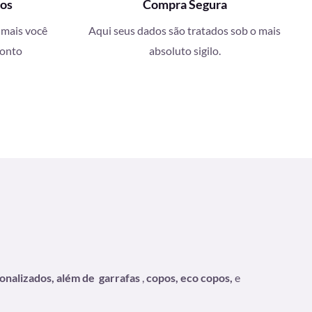
ços
Compra Segura
 mais você
Aqui seus dados são tratados sob o mais
conto
absoluto sigilo.
sonalizados, além de
garrafas
,
copos, eco copos,
e