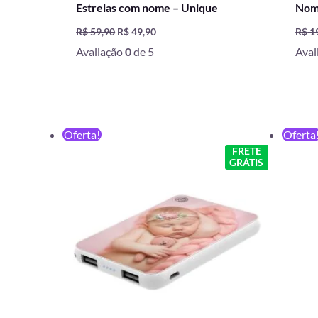
Estrelas com nome – Unique
Nom
R$
59,90
R$
49,90
R$
1
Avaliação
0
de 5
Aval
O
O
Oferta!
Oferta
preço
preço
FRETE
original
atual
GRÁTIS
era:
é:
R$ 199,90.
R$ 129,90.