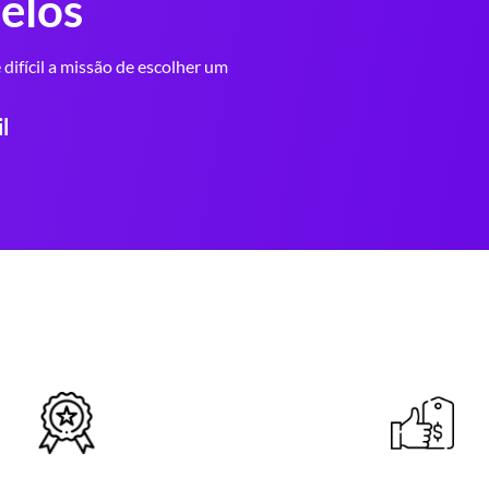
elos
difícil a missão de escolher um
l