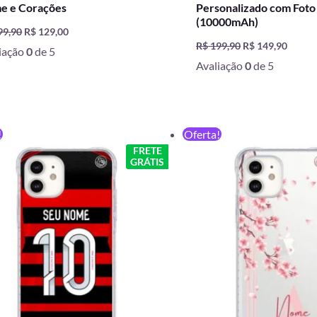
e e Corações
Personalizado com Foto
(10000mAh)
99,90
R$
129,00
R$
199,90
R$
149,90
iação
0
de 5
Avaliação
0
de 5
O
O
O
O
!
Oferta!
preço
preço
preço
preço
FRETE
original
atual
original
atual
GRÁTIS
era:
é:
era:
é:
R$ 59,90.
R$ 49,90.
R$ 59,90.
R$ 49,90.