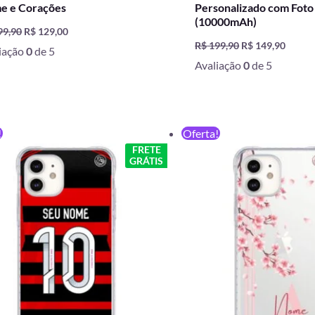
e e Corações
Personalizado com Foto
(10000mAh)
99,90
R$
129,00
R$
199,90
R$
149,90
iação
0
de 5
Avaliação
0
de 5
O
O
O
O
!
Oferta!
preço
preço
preço
preço
FRETE
original
atual
original
atual
GRÁTIS
era:
é:
era:
é:
R$ 59,90.
R$ 49,90.
R$ 59,90.
R$ 49,90.