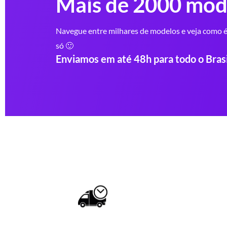
Mais de 2000 mod
Navegue entre milhares de modelos e veja como é 
só 🙂
Enviamos em até 48h para todo o Brasi