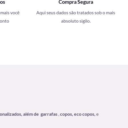
ços
Compra Segura
 mais você
Aqui seus dados são tratados sob o mais
conto
absoluto sigilo.
sonalizados, além de
garrafas
,
copos, eco copos,
e