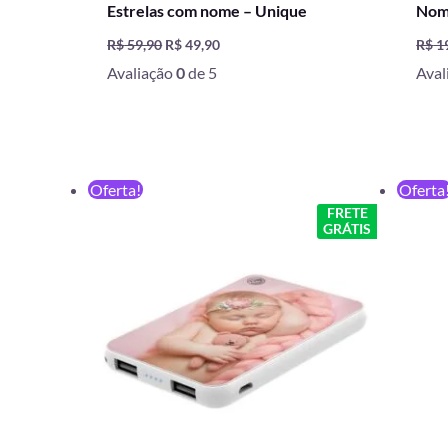
Estrelas com nome – Unique
Nom
R$
59,90
R$
49,90
R$
1
Avaliação
0
de 5
Aval
O
O
Oferta!
Oferta
preço
preço
FRETE
original
atual
GRÁTIS
era:
é:
R$ 199,90.
R$ 129,90.