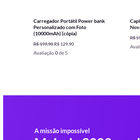
Carregador Portátil Power bank
Capi
Personalizado com Foto
Nov
(10000mAh) (cópia)
R$
5
R$
199,90
R$
129,90
Aval
Avaliação
0
de 5
A missão impossível