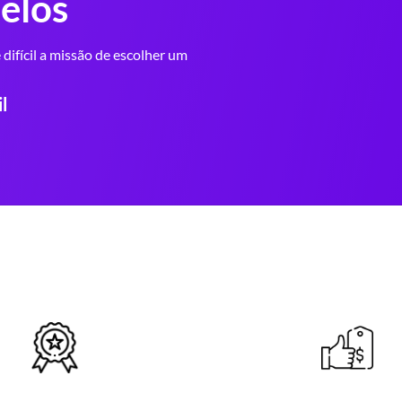
elos
difícil a missão de escolher um
l