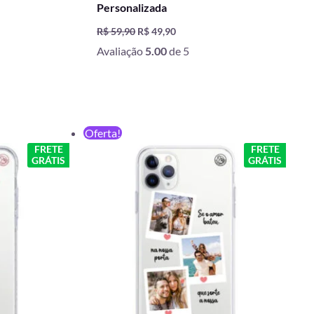
Personalizada
R$
59,90
R$
49,90
Avaliação
5.00
de 5
O
O
Oferta!
preço
preço
FRETE
FRETE
original
atual
GRÁTIS
GRÁTIS
era:
é:
R$ 59,90.
R$ 49,90.