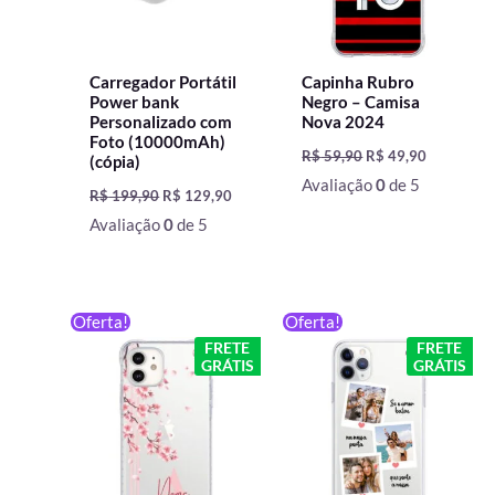
Carregador Portátil
Capinha Rubro
Power bank
Negro – Camisa
Personalizado com
Nova 2024
Foto (10000mAh)
R$
59,90
R$
49,90
(cópia)
Avaliação
0
de 5
R$
199,90
R$
129,90
Avaliação
0
de 5
O
O
O
O
Oferta!
Oferta!
preço
preço
preço
preço
FRETE
FRETE
original
atual
original
atual
GRÁTIS
GRÁTIS
era:
é:
era:
é:
R$ 59,90.
R$ 49,90.
R$ 59,90.
R$ 49,90.