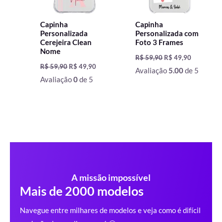
Capinha
Capinha
Personalizada
Personalizada com
Cerejeira Clean
Foto 3 Frames
Nome
R$
59,90
R$
49,90
R$
59,90
R$
49,90
Avaliação
5.00
de 5
Avaliação
0
de 5
A missão impossível
Mais de 2000 modelos
Navegue entre milhares de modelos e veja como é difícil