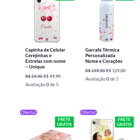
R$ 59,90.
R$ 49,90.
R$ 199,90.
R$ 129,
Capinha de Celular
Garrafa Térmica
Cerejinhas e
Personalizada
Estrelas com nome
Nome e Corações
– Unique
R$
199,90
R$
129,00
R$
59,90
R$
49,90
Avaliação
0
de 5
Avaliação
0
de 5
O
O
O
O
Oferta!
Oferta!
preço
preço
preço
preço
FRETE
FRETE
original
atual
original
atual
GRÁTIS
GRÁTIS
era:
é:
era:
é:
R$ 199,90.
R$ 149,90.
R$ 59,90.
R$ 49,90.