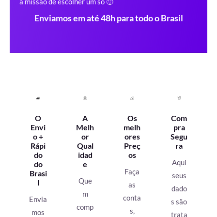
a missão de escolher um só 🙂
Enviamos em até 48h para todo o Brasil
O
A
Os
Com
Envi
Melh
melh
pra
o +
or
ores
Segu
Rápi
Qual
Preç
ra
do
idad
os
Aqui
do
e
Faça
Brasi
seus
Que
l
as
dado
m
conta
Envia
s são
comp
s,
mos
trata