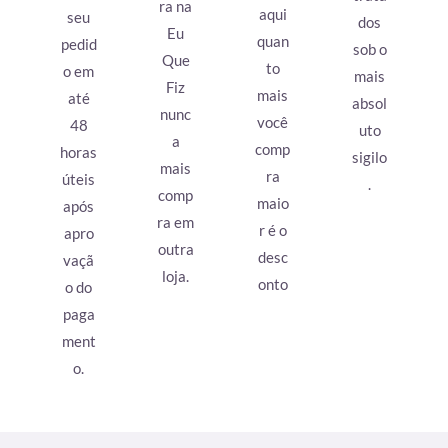
ra na
aqui
seu
dos
Eu
quan
pedid
sob o
Que
to
o em
mais
Fiz
mais
até
absol
nunc
você
48
uto
a
comp
horas
sigilo
mais
ra
úteis
.
comp
maio
após
ra em
r é o
apro
outra
desc
vaçã
loja.
onto
o do
paga
ment
o.