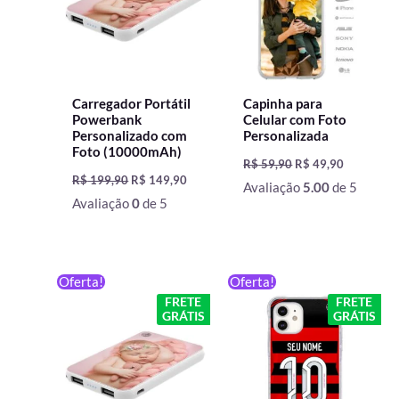
Carregador Portátil
Capinha para
Powerbank
Celular com Foto
Personalizado com
Personalizada
Foto (10000mAh)
R$
59,90
R$
49,90
R$
199,90
R$
149,90
Avaliação
5.00
de 5
Avaliação
0
de 5
O
O
O
O
Oferta!
Oferta!
preço
preço
preço
preço
FRETE
FRETE
original
atual
original
atual
GRÁTIS
GRÁTIS
era:
é:
era:
é:
R$ 199,90.
R$ 129,90.
R$ 59,90.
R$ 49,90.