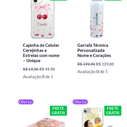
R$ 59,90.
R$ 49,90.
R$ 199,90.
R$ 129,
Capinha de Celular
Garrafa Térmica
Cerejinhas e
Personalizada
Estrelas com nome
Nome e Corações
– Unique
R$
199,90
R$
129,00
R$
59,90
R$
49,90
Avaliação
0
de 5
Avaliação
0
de 5
O
O
O
O
Oferta!
Oferta!
preço
preço
preço
preço
FRETE
FRETE
original
atual
original
atual
GRÁTIS
GRÁTIS
era:
é:
era:
é:
R$ 199,90.
R$ 149,90.
R$ 59,90.
R$ 49,90.