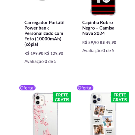
Carregador Portátil
Capinha Rubro
Power bank
Negro – Camisa
Personalizado com
Nova 2024
Foto (10000mAh)
R$
59,90
R$
49,90
(cópia)
Avaliação
0
de 5
R$
199,90
R$
129,90
Avaliação
0
de 5
O
O
O
O
Oferta!
Oferta!
preço
preço
preço
preço
FRETE
FRETE
original
atual
original
atual
GRÁTIS
GRÁTIS
era:
é:
era:
é:
R$ 59,90.
R$ 49,90.
R$ 59,90.
R$ 49,90.