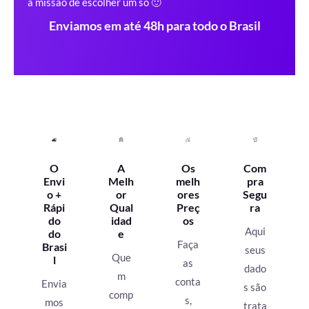
a missão de escolher um só 🙂
Enviamos em até 48h para todo o Brasil
O
A
Os
Com
Envi
Melh
melh
pra
o +
or
ores
Segu
Rápi
Qual
Preç
ra
do
idad
os
Aqui
do
e
Faça
Brasi
seus
Que
l
as
dado
m
conta
Envia
s são
comp
s,
mos
trata