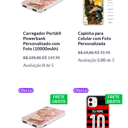
Carregador Portátil
Capinha para
Powerbank
Celular com Foto
Personalizado com
Personalizada
Foto (10000mAh)
R$
59,90
R$
49,90
R$
199,90
R$
149,90
Avaliação
5.00
de 5
Avaliação
0
de 5
O
O
O
O
Oferta!
Oferta!
preço
preço
preço
preço
FRETE
FRETE
original
atual
original
atual
GRÁTIS
GRÁTIS
era:
é:
era:
é:
R$ 199,90.
R$ 129,90.
R$ 59,90.
R$ 49,90.