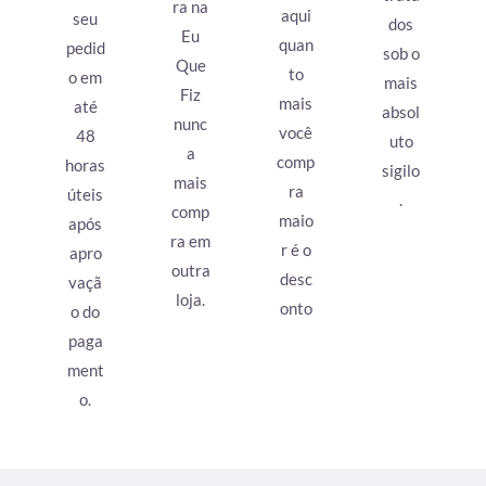
ra na
aqui
seu
dos
Eu
quan
pedid
sob o
Que
to
o em
mais
Fiz
mais
até
absol
nunc
você
48
uto
a
comp
horas
sigilo
mais
ra
úteis
.
comp
maio
após
ra em
r é o
apro
outra
desc
vaçã
loja.
onto
o do
paga
ment
o.