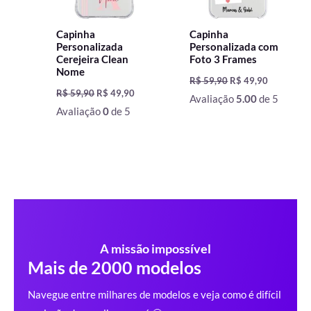
Capinha
Capinha
Personalizada
Personalizada com
Cerejeira Clean
Foto 3 Frames
Nome
R$
59,90
R$
49,90
R$
59,90
R$
49,90
Avaliação
5.00
de 5
Avaliação
0
de 5
A missão impossível
Mais de 2000 modelos
Navegue entre milhares de modelos e veja como é difícil