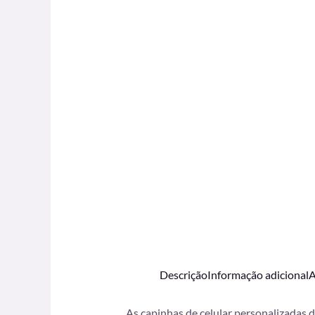
Descrição
Informação adicional
A
As capinhas de celular personalizadas 