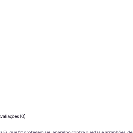
valiações (0)
da Eu que fiz protegem seu aparelho contra quedas e arranhões, d