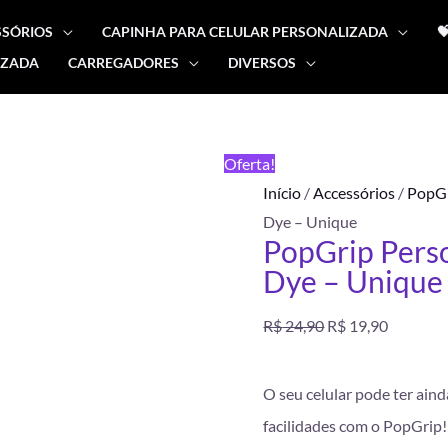
SSÓRIOS
CAPINHA PARA CELULAR PERSONALIZADA

IZADA
CARREGADORES
DIVERSOS
PopGrip
O
O
Personalizado
preço
preço
Nome
FRETE
Oferta!
Tie
GRÁTIS
original
atual
Início
/
Accessórios
/
PopG
Dye
Dye – Unique
-
era:
é:
PopGrip Pers
Unique
Dye – Unique
R$ 24,90.
R$ 19,90
quantidade
R$
24,90
R$
19,90
O seu celular pode ter aind
facilidades com o PopGrip! 