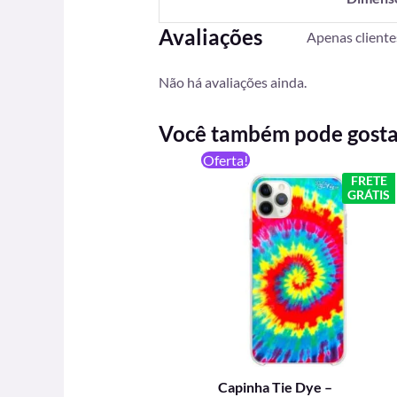
Avaliações
Apenas client
Não há avaliações ainda.
Você também pode gost
O
O
Oferta!
preço
preço
FRETE
original
atual
GRÁTIS
era:
é:
R$ 59,90.
R$ 49,90.
Capinha Tie Dye –