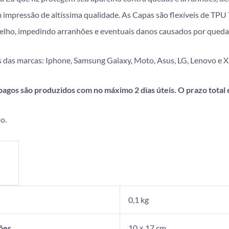
mpressão de altíssima qualidade. As Capas são flexíveis de TPU T
lho, impedindo arranhões e eventuais danos causados por queda
 das marcas: Iphone, Samsung Galaxy, Moto, Asus, LG, Lenovo e 
gos são produzidos com no máximo 2 dias úteis. O prazo total é 
o.
o
0,1 kg
ões
10 × 17 cm