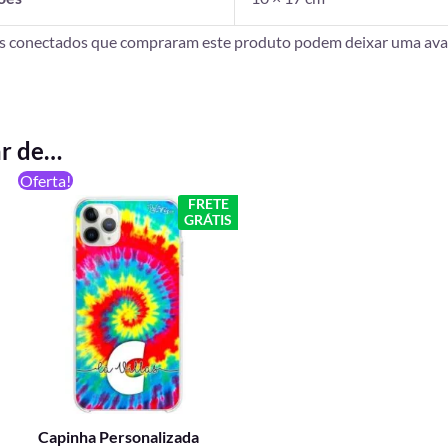
es conectados que compraram este produto podem deixar uma aval
ar de…
O
O
Oferta!
preço
preço
FRETE
original
atual
GRÁTIS
era:
é:
R$ 59,90.
R$ 49,90.
Capinha Personalizada