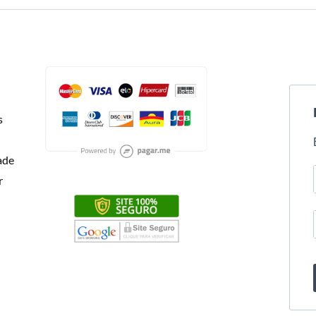
s
dade
r