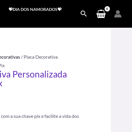
💝DIA DOS NAMORADOS💝
ecorativas
/ Placa Decorativa
Pix
iva Personalizada
x
.
om a sua chave pix e facilite a vida dos