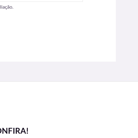
iação.
ONFIRA!