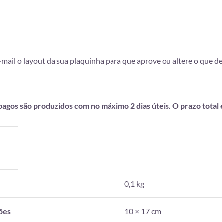
e-mail o layout da sua plaquinha para que aprove ou altere o que 
gos são produzidos com no máximo 2 dias úteis. O prazo total é 
o
0,1 kg
ões
10 × 17 cm