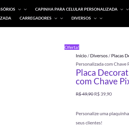
SSÓRIOS
CAPINHA PARA CELULAR PERSONALIZADA
IZADA
CARREGADORES
DIVERSOS
Placa
O
O
Decorativa
preço
preço
Personalizada
FRETE
Oferta!
com
GRÁTIS
original
atual
Início
/
Diversos
/
Placas D
Chave
Personalizada com Chave 
Pix
era:
é:
Placa Decorat
quantidade
com Chave Pi
R$ 49,90.
R$ 39,90
R$
49,90
R$
39,90
Personalize uma plaquinha c
seus clientes!