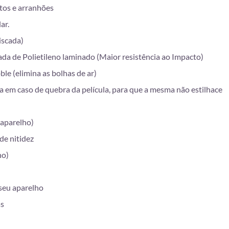
tos e arranhões
ar.
iscada)
da de Polietileno laminado (Maior resistência ao Impacto)
e (elimina as bolhas de ar)
 em caso de quebra da película, para que a mesma não estilhace
 aparelho)
de nitidez
ho)
 seu aparelho
as