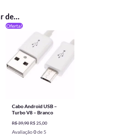
ar de…
O
O
Oferta!
preço
preço
original
atual
era:
é:
R$ 39,90.
R$ 25,00.
Cabo Android USB –
Turbo V8 – Branco
R$
39,90
R$
25,00
Avaliação
0
de 5