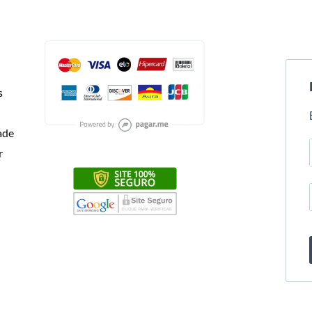
s
dade
r