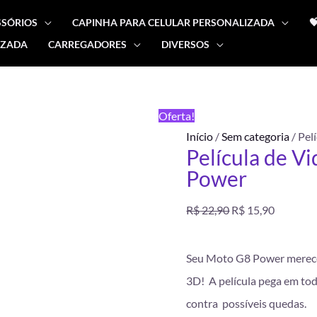
SSÓRIOS
CAPINHA PARA CELULAR PERSONALIZADA

IZADA
CARREGADORES
DIVERSOS
Película
O
O
de
preço
preço
Vidro
Oferta!
3D
original
atual
Início
/
Sem categoria
/ Pel
Moto
Película de V
G8
era:
é:
Power
Power
R$ 22,90.
R$ 15,90
quantidade
R$
22,90
R$
15,90
Seu Moto G8 Power merece 
3D! A película pega em tod
contra possíveis quedas.