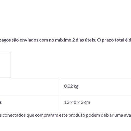
gos são enviados com no máximo 2 dias úteis. O prazo total é de
0,02 kg
s
12 × 8 × 2 cm
es conectados que compraram este produto podem deixar uma aval