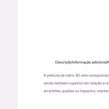
Descrição
Informação adicional
A
A película de vidro 3D vem consquistan
sendo também superior em relação à res
arranhões, quedas ou impactos, manten