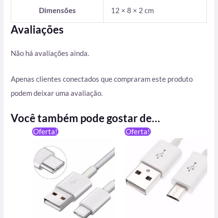
Dimensões
12 × 8 × 2 cm
Avaliações
Não há avaliações ainda.
Apenas clientes conectados que compraram este produto
podem deixar uma avaliação.
Você também pode gostar de…
O
O
Oferta!
Oferta!
preço
preço
original
atual
era:
é:
R$ 39,90.
R$ 25,00.